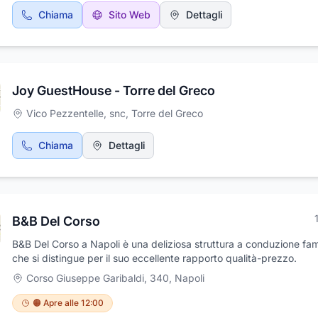
bagno privato con doccia). Servizi che offriamo: Parcheggio in lo
Chiama
Sito Web
Dettagli
Colazione Ampio giardino Utilizzo della cucina Servizio navetta N
bici elettriche Intrattenimento, giochi per bambini e adulti Animali 
piccola e media taglia ammessi Servizio lavanderia Bambini da 0 
non pagano nessuna tariffa.
Joy GuestHouse - Torre del Greco
Vico Pezzentelle, snc
,
Torre del Greco
Chiama
Dettagli
B&B Del Corso
B&B Del Corso a Napoli è una deliziosa struttura a conduzione fam
che si distingue per il suo eccellente rapporto qualità-prezzo.
Corso Giuseppe Garibaldi, 340
,
Napoli
🟠 Apre alle 12:00