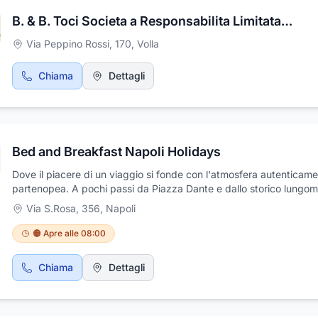
B. & B. Toci Societa a Responsabilita Limitata Semplificata
Via Peppino Rossi, 170
,
Volla
Chiama
Dettagli
Bed and Breakfast Napoli Holidays
Dove il piacere di un viaggio si fonde con l'atmosfera autenticam
partenopea. A pochi passi da Piazza Dante e dallo storico lungom
Via Toledo, il moderno "Napoli Holidays" è un B&B a cinque stelle 
Via S.Rosa, 356
,
Napoli
6
nei pressi del MANN, il Museo Archeologico Nazionale di Napoli.D
14
11
8
2
7
balcone del Naples Holidays, infatti, si possono ammirare i cortili d
9
12
🟠 Apre alle 08:00
13
15
museo napoletano che vanta, in Italia, il più ricco e prezioso patri
10
16
opere d'arte e reperti di interesse archeologico.
Chiama
Dettagli
17
19
18
20