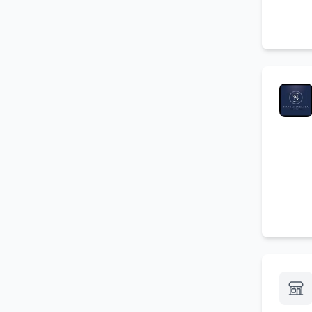
Parcheggio
(
1
)
Ampia scelta di vini
(
1
)
Noleggio auto
(
1
)
Servizio di catering
(
1
)
Servizio in camera
(
1
)
Residence per famiglie
(
1
)
Alberghi sul mare
(
1
)
Agriturismo per eventi
(
1
)
Prima colazione
(
1
)
Servizio ristorante
(
1
)
Trasferimenti da e per
(
1
)
aeroporti
Affitti stagionali
(
1
)
Parcheggio custodito
(
1
)
Prenotazione consigliata
(
1
)
Proposte per escursioni
(
1
)