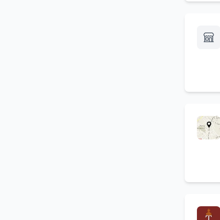
per colazione
Set di cortesia
(
1
)
srv_1757525619392_4bbpy6krr
(
1
)
Vicino stazione dei pulman
(
1
)