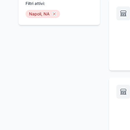
Wifi
Filtri attivi:
(
3
)
Centro benessere
(
3
)
Napoli, NA
Wifi gratuito
(
3
)
Bed & breakfast economico
(
3
)
Aria condizionata
(
3
)
Parcheggio
(
2
)
Ammessi animali di piccola
(
2
)
taglia
Affitto appartamenti
(
2
)
Servizi di pulizia
(
2
)
Solarium
(
2
)
Camere con aria
(
2
)
condizionata
Affittacamere
(
2
)
Albergo
(
2
)
Parcheggio privato
(
2
)
Giardini
(
2
)