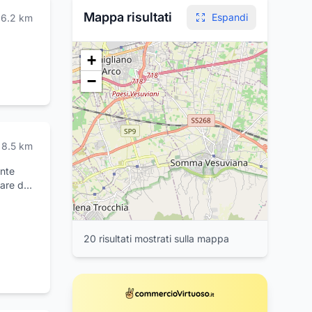
Mappa risultati
Espandi
6.2
km
+
−
8.5
km
1
ente
are di
situato
al
el
20
risultat
i
mostrat
i
sulla mappa
monio di
4