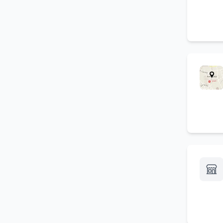
Affitto case di campagna
(
1
)
Residence con cucina
(
1
)
Vacanze last minute
(
1
)
Cortile esterno
(
1
)
Case di campagna
(
1
)
Spa in camera
(
1
)
Prima colazione in terrazza
(
1
)
Campeggi
(
1
)
Concerti
(
1
)
Affitto casa vacanze
(
1
)
Agricampeggio
(
1
)
Festeggiamenti e ricorrenze
(
1
)
in genere
Camp estivo
(
1
)
5 stelle
(
1
)
Servizio in camera gratuito
(
1
)