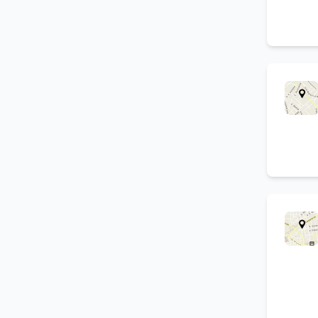
Servizio navetta
(
2
)
Sauna
(
2
)
Camere con doccia
(
2
)
idromassaggio
Agriturismo con piscina
(
1
)
Bagno privato
(
1
)
Agriturismo per feste
(
1
)
Servizi per disabili
(
1
)
Area giochi per bambini
(
1
)
Spa
(
1
)
Escursioni
(
1
)
Menu a prezzo fisso
(
1
)
Vacanze in montagna
(
1
)
Organizzazione eventi
(
1
)
Menu alla carta
(
1
)
Sale per ricevimenti
(
1
)