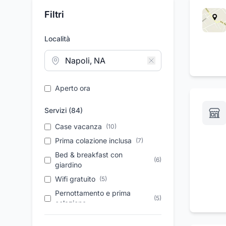
Filtri
Località
Aperto ora
Servizi (
84
)
Case vacanza
(
10
)
Prima colazione inclusa
(
7
)
Bed & breakfast con
(
6
)
giardino
Wifi gratuito
(
5
)
Pernottamento e prima
(
5
)
colazione
Parcheggio privato gratuito
(
3
)