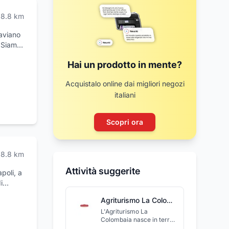
8.8
km
Saviano
. Siamo
5
Hai un prodotto in mente?
liziamo
poriti,
Acquistalo online dai migliori negozi
ffriamo
italiani
rti.Nel
otti per
lezione
Scopri ora
 e, su
no
bar e
8.8
km
mo per
Attività suggerite
apoli, a
i
le
Agriturismo La Colombaia
L'Agriturismo La
secondo
Colombaia nasce in terra
art TV,
di lavoro nelle campagne