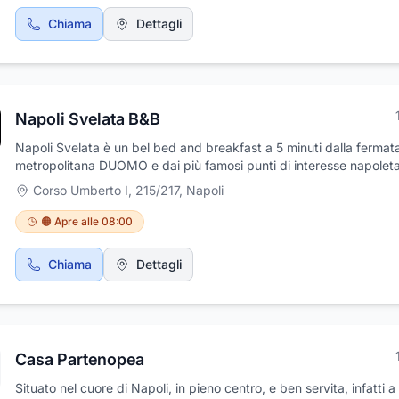
Chiama
Dettagli
Napoli Svelata B&B
Napoli Svelata è un bel bed and breakfast a 5 minuti dalla fermata
metropolitana DUOMO e dai più famosi punti di interesse napoleta
Offre a chi vuole soggiornare nel cuore di Napoli tutto lo spirito
Corso Umberto I, 215/217
,
Napoli
dell’ospitalità e della tradizione partenopea. La struttura dispone 
suites arredate in pieno stile contemporaneo e dotate di tutti i co
🟠 Apre alle 08:00
per rendere il tuo soggiorno indimenticabile: bagno privato con do
wifi gratuito, tv lcd da 40”, aria condizionata, mini bar, linea di cor
Chiama
Dettagli
cassaforte con la possibilità di parcheggiare la propria automobile
direttamente in garage convenzionato. Inoltre dispone di una suit
speciale con vasca idromassaggio biposto.
Casa Partenopea
Situato nel cuore di Napoli, in pieno centro, e ben servita, infatti a