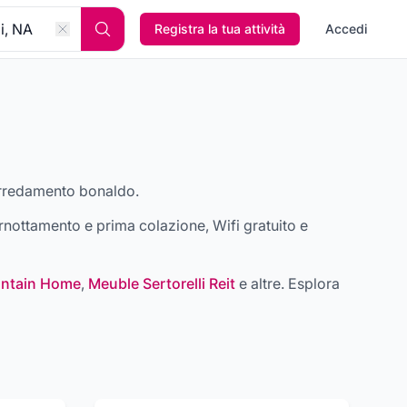
Registra la tua attività
Accedi
Arredamento bonaldo
.
nottamento e prima colazione, Wifi gratuito e
untain Home
,
Meuble Sertorelli Reit
e altre
. Esplora