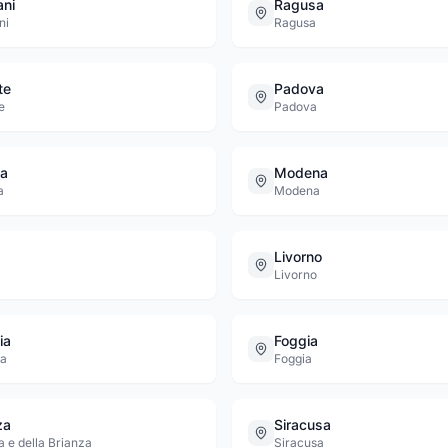
ani
Ragusa
ni
Ragusa
te
Padova
e
Padova
a
Modena
a
Modena
Livorno
Livorno
ia
Foggia
ia
Foggia
za
Siracusa
 e della Brianza
Siracusa