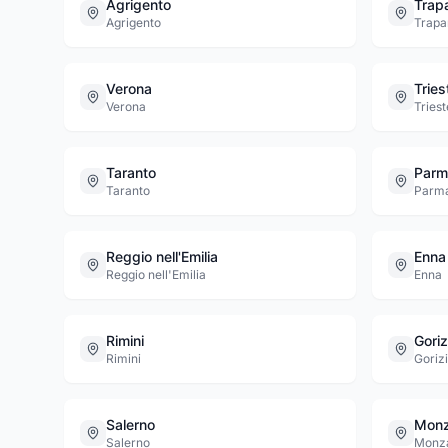
Agrigento
Trap
Agrigento
Trapa
Verona
Tries
Verona
Triest
Taranto
Parm
Taranto
Parm
Reggio nell'Emilia
Enna
Reggio nell'Emilia
Enna
Rimini
Goriz
Rimini
Goriz
Salerno
Mon
Salerno
Monza