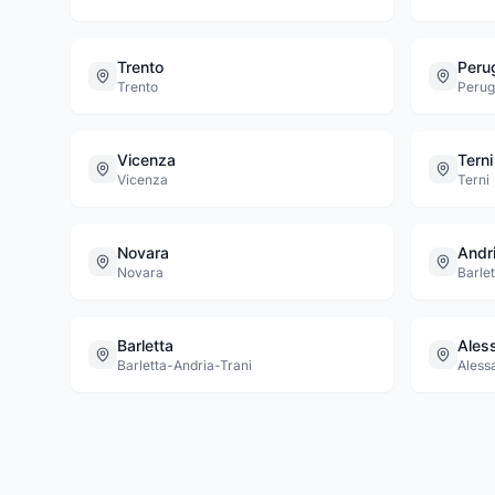
Trento
Peru
Trento
Perug
Vicenza
Terni
Vicenza
Terni
Novara
Andr
Novara
Barle
Barletta
Ales
Barletta-Andria-Trani
Aless