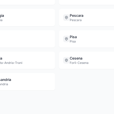
gia
Pescara
ia
Pescara
Pisa
Pisa
ia
Cesena
tta-Andria-Trani
Forlì-Cesena
sandria
andria