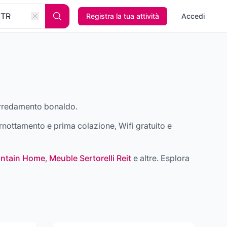
Registra la tua attività
Accedi
Arredamento bonaldo
.
nottamento e prima colazione, Wifi gratuito e
untain Home
,
Meuble Sertorelli Reit
e altre
. Esplora