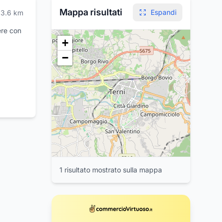
Mappa risultati
Espandi
3.6
km
ere con
+
a
−
o è il
bazia di
a in una
 ed è
uentare
Sabina.
1
risultat
o
mostrat
o
sulla mappa