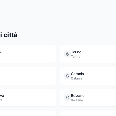
 città
a
Torino
Torino
Catania
Catania
va
Bolzano
va
Bolzano