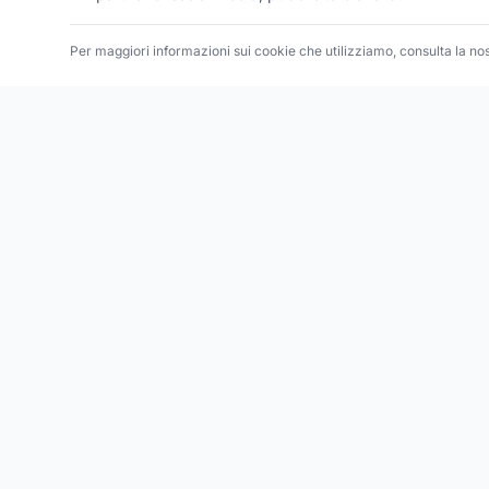
Per maggiori informazioni sui cookie che utilizziamo, consulta la no
ESPLORA
Tutte l
Trova le migliori attività commerciali,
negozi e servizi in tutta Italia. Ricerca per
Tutti i
categoria, brand, regione, provincia e
Tutte l
città.
Tutte l
Facebook
Instagram
Twitter
Tutte le