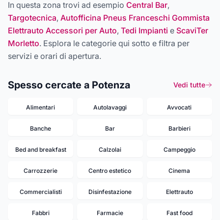
In questa zona trovi ad esempio
Central Bar
,
Targotecnica
,
Autofficina Pneus Franceschi Gommista
Elettrauto Accessori per Auto
,
Tedi Impianti
e
ScaviTer
Morletto
. Esplora le categorie qui sotto e filtra per
servizi e orari di apertura.
Spesso cercate a Potenza
Vedi tutte
Alimentari
Autolavaggi
Avvocati
Banche
Bar
Barbieri
Bed and breakfast
Calzolai
Campeggio
Carrozzerie
Centro estetico
Cinema
Commercialisti
Disinfestazione
Elettrauto
Fabbri
Farmacie
Fast food