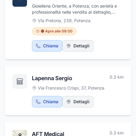
Gioielleria Oriente, a Potenza, con serietà e
professionalità nella vendita al dettaglio,
offrendovi il meglio della gioielleria, oreficeria
Via Pretoria, 239
,
Potenza
e orologeria. Presso il punto vendita troverete
articoli delle migliori marche e preziose idee
🟠 Apre alle 09:00
per regali unici e raffinati quali girocolli in
perle, fedi nuziali in oro, braccialetti, collane,
Chiama
Dettagli
orologi, articoli di oreficeria di qualunque tipo
e di pregiata fattura, orecchini e gioielli su
misura.
0.3
km
Lapenna Sergio
Via Francesco Crispi, 37
,
Potenza
Chiama
Dettagli
0.3
km
AFT Medical