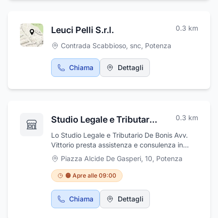
0.3
km
Leuci Pelli S.r.l.
Contrada Scabbioso, snc
,
Potenza
Chiama
Dettagli
0.3
km
Studio Legale e Tributario De Bonis Avv. Vittorio
Lo Studio Legale e Tributario De Bonis Avv.
Vittorio presta assistenza e consulenza in
materia tributaria e societaria. Lo Studio
Piazza Alcide De Gasperi, 10
,
Potenza
opera con prevalenza nelle seguenti materie
ed attività: contenzioso tributario, definizione
🟠 Apre alle 09:00
stragiudiziale dei rapporti tributari (interpelli,
accertamento con adesione), fiscalità
Chiama
Dettagli
d’impresa, operazioni straordinarie (fusioni,
scissioni, cessioni d’azienda), trust e