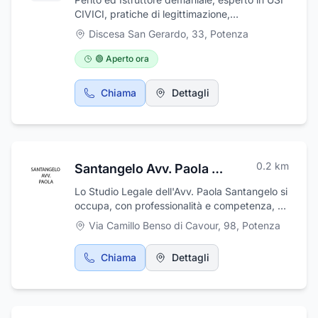
CIVICI, pratiche di legittimazione,
affrancazione, alienazione e mutamenti di
Discesa San Gerardo, 33
,
Potenza
destinazione di terre demaniali
🟢 Aperto ora
Chiama
Dettagli
0.2
km
Santangelo Avv. Paola Studio Legale
Lo Studio Legale dell'Avv. Paola Santangelo si
occupa, con professionalità e competenza, di
consulenza e assistenza legale in vari ambiti
Via Camillo Benso di Cavour, 98
,
Potenza
del diritto. L'esperienza maturata nel settore
permette ai professionisti dello studio di
Chiama
Dettagli
soddisfare le diverse esigenze dei propri
assistiti. L'Avv. Paola Santangelo riceve
presso lo studio sito a Potenza, in Via Cavour
Camillo Benso, 98.