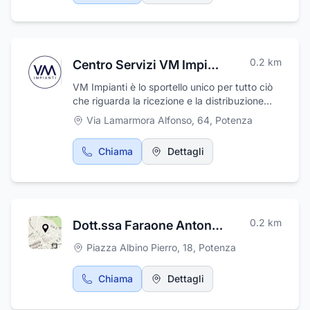
tessuti e materiali selezionati con la massima
attenzione.
0.2
km
Centro Servizi VM Impianti
VM Impianti è lo sportello unico per tutto ciò
che riguarda la ricezione e la distribuzione
della TV digitale terrestre e satellitare. Grazie
Via Lamarmora Alfonso, 64
,
Potenza
a un team di esperti, siamo in grado di
soddisfare le esigenze e i requisiti specifici di
Chiama
Dettagli
ogni cliente. Oltre a essere installatori
certificati per i prodotti SKY come Sky Q, Sky
Glass e Sky wifi, siamo anche i migliori
installatori Linkem. Inoltre, offriamo sistemi di
videosorveglianza e di allarme all'avanguardia
0.2
km
Dott.ssa Faraone Antonella
di marchi commerciali leader come Hikvision e
Seafire. Se cercate un servizio di qualità e
Piazza Albino Pierro, 18
,
Potenza
prezzi competitivi, non cercate altro che VM
Impianti Service Center.
Chiama
Dettagli