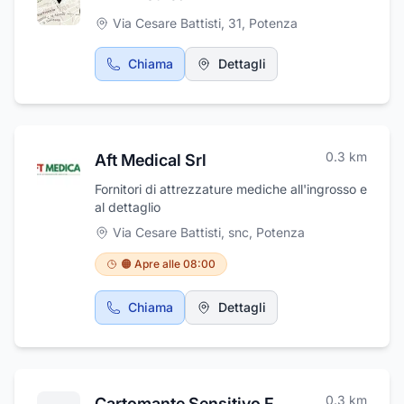
Via Cesare Battisti, 31
,
Potenza
Chiama
Dettagli
0.3
km
Aft Medical Srl
Fornitori di attrezzature mediche all'ingrosso e
al dettaglio
Via Cesare Battisti, snc
,
Potenza
🟠 Apre alle 08:00
Chiama
Dettagli
0.3
km
Cartomante Sensitivo Francesco