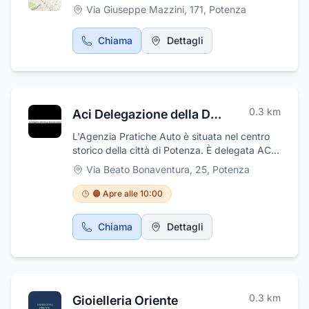
Via Giuseppe Mazzini, 171
,
Potenza
Chiama
Dettagli
0.3
km
Aci Delegazione della Dott.ssa Alessandra Vertone
L'Agenzia Pratiche Auto è situata nel centro
storico della città di Potenza. È delegata ACI
e svolge diversi servizi per quanto concerne il
Via Beato Bonaventura, 25
,
Potenza
settore automobilistico, pagamenti bollo,
passaggi di proprietà, immatricolazioni auto
🟠 Apre alle 10:00
moto e ciclomotori, rinnovo patente, rinnovo
associazioni ACI, adempimenti PRA e
Chiama
Dettagli
Motorizzazione Civile, per tutti i tipi di veicoli
ed esigenze. Il personale è cortese e
professionale, sempre aggiornato e
disponibile all'ascolto e alla risoluzione in
tempi brevi di ogni casistica sottoposta.
0.3
km
Gioielleria Oriente