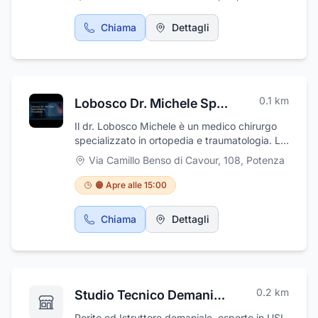
Chiama
Dettagli
0.1
km
Lobosco Dr. Michele Specialista in Ortopedia
Il dr. Lobosco Michele è un medico chirurgo
specializzato in ortopedia e traumatologia. La
sua competenza professionale si avvale di
Via Camillo Benso di Cavour, 108
,
Potenza
un'ottima preparazione teorica in continuo
aggiornamento e di un'esperienza maturata in
🟠 Apre alle 15:00
diversi ambienti di lavoro. Presso lo studio di
Potenza si eseguono visite specialistiche
Chiama
Dettagli
ortopediche, cure per artrosi, sindrome del
tunnel carpale, traumi anche sportivi,
Infiltrazioni e Mesoterapia antalgica.
0.2
km
Studio Tecnico Demaniale Michele Labriola Geometra
Perito ed Istruttore demaniale, esperto in USI