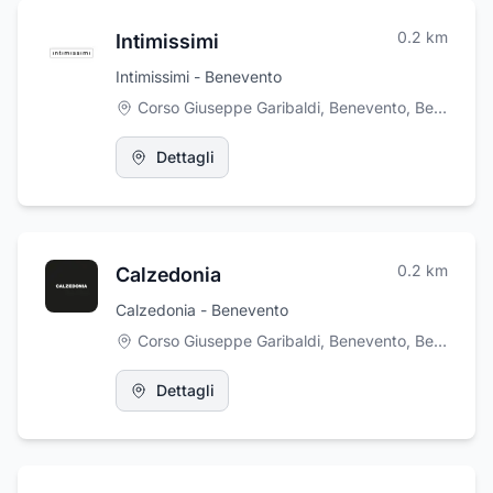
che la vacanza venga vissuta nel migliore dei
0.2
km
Intimissimi
modi: senza sorprese. La vacanza comincia
con l'ingresso in quest'agenzia. Per ulteriori
Intimissimi - Benevento
informazioni, visitate il nostro Sito Internet
Corso Giuseppe Garibaldi, Benevento
,
Benevento
www.fiordalisoviaggi.it. e la nostra pagina
Facebook "Fiordaliso Viaggi".
Dettagli
0.2
km
Calzedonia
Calzedonia - Benevento
Corso Giuseppe Garibaldi, Benevento
,
Benevento
Dettagli