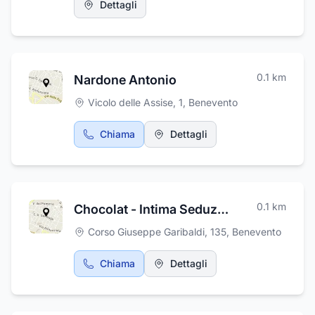
Dettagli
abbiamo creato un luogo dove il buon gusto e
l’eleganza non mancano mai. Siamo alla
continua ricerca di nuovi brand, sempre
attuali per proporre ai nostri clienti marchi di
qualità. Vi aspettiamo!
0.1
km
Nardone Antonio
Vicolo delle Assise, 1
,
Benevento
Chiama
Dettagli
0.1
km
Chocolat - Intima Seduzione
Corso Giuseppe Garibaldi, 135
,
Benevento
Chiama
Dettagli