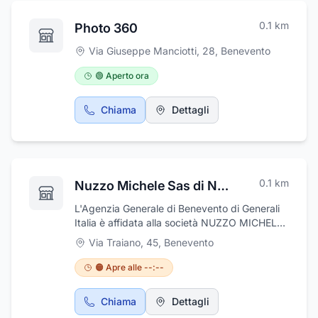
0.1
km
Photo 360
Via Giuseppe Manciotti, 28
,
Benevento
🟢 Aperto ora
Chiama
Dettagli
0.1
km
Nuzzo Michele Sas di Nuzzo Michele
L'Agenzia Generale di Benevento di Generali
Italia è affidata alla società NUZZO MICHELE
SAS DI NUZZO MICHELE. L'Agenzia, che
Via Traiano, 45
,
Benevento
opera a Benevento dal 1868, oggi ha una
squadra composta da 15 professionisti tra
🟠 Apre alle --:--
dipendenti di Agenzia e collaboratori
commerciali che si impegnano ogni giorno per
Chiama
Dettagli
accompagnare e proteggere i progetti di vita