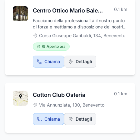
0.1
km
Centro Ottico Mario Balestrieri
Facciamo della professionalità il nostro punto
di forza e mettiamo a disposizione dei nostri
clienti preparazione, prodotti e strumentazioni
Corso Giuseppe Garibaldi, 134
,
Benevento
di altissima qualit
🟢 Aperto ora
Chiama
Dettagli
0.1
km
Cotton Club Osteria
Via Annunziata, 130
,
Benevento
Chiama
Dettagli