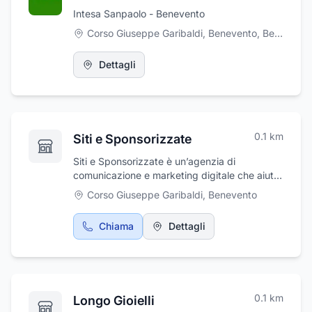
Intesa Sanpaolo - Benevento
Corso Giuseppe Garibaldi, Benevento
,
Benevento
Dettagli
0.1
km
Siti e Sponsorizzate
Siti e Sponsorizzate è un’agenzia di
comunicazione e marketing digitale che aiuta
chiunque svolga un’attività a crescere online:
Corso Giuseppe Garibaldi
,
Benevento
che tu abbia un negozio, sia un libero
professionista, un ristorante, un’impresa,
Chiama
Dettagli
un’azienda, uno studio medico, un’attività
locale o digitale, lavoriamo al tuo fianco per
darti visibilità vera.Sviluppiamo siti web
professionali, gestiamo social media
(Facebook, Instagram, TikTok) e realizziamo
0.1
km
Longo Gioielli
campagne pubblicitarie online su Google Ads