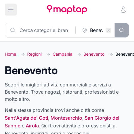
Apri menu principale
Home
→
Regioni
→
Campania
→
Benevento
→
Beneven
Benevento
Scopri le migliori attività commerciali e servizi a
Benevento. Trova negozi, ristoranti, professionisti e
molto altro.
Nella stessa provincia trovi anche città come
Sant'Agata de' Goti
,
Montesarchio
,
San Giorgio del
Sannio
e
Airola
. Qui trovi attività e professionisti a
Benevento
: indirizzi, orari e recensioni.