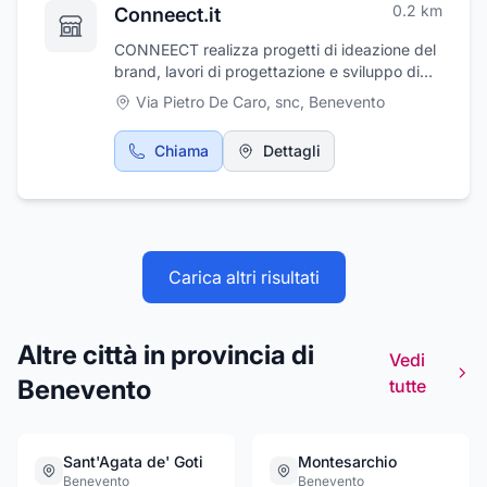
0.2
km
Conneect.it
CONNEECT realizza progetti di ideazione del
brand, lavori di progettazione e sviluppo di
siti web ed e-commerce, campagne
Via Pietro De Caro, snc
,
Benevento
marketing attraverso diversi canali
Chiama
Dettagli
Carica altri risultati
Altre città in provincia di
Vedi
Benevento
tutte
Sant'Agata de' Goti
Montesarchio
Benevento
Benevento