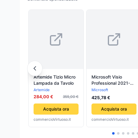
Artemide Tizio Micro
Microsoft Visio
Lampada da Tavolo
Professional 2021-
Licenza Esd - 1User -
Artemide
Microsoft
1Device
284,00 €
355,00 €
425,78 €
Acquista ora
Acquista ora
commercioVirtuoso.it
commercioVirtuoso.it