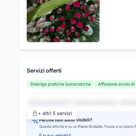
Servizi offerti
Disbrigo pratiche burocratiche
Affissione avvisi d
Servizio nascosto 1
Servizio nascosto 2
Serviz
+ altri
5
servizi
Perché non sono visibili?
Questa attività è su un
Piano Gratuito
.
Passa a un piano Pr
È la tua attività?