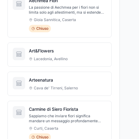
Aechmea Fiori
La passione di Aechmea per i fiori non si
limita solo agli allestimenti, ma si estende
anche alla conservazione dell'ambiente e al
Gioia Sannitica
,
Caserta
sostegno del lavoro sostenibile. La società
promuove l'utilizzo di materiali ecologici e
Chiuso
biodegradabili nei loro allestimenti, così
come la collaborazione con fornitori locali e
piccoli produttori per ridurre al minimo
l'impatto ambientale.Inoltre, Aechmea è
Art&Flowers
impegnata a sostenere le comunità locali
attraverso iniziative sociali ed eventi
Lacedonia
,
Avellino
benefici. Linda Riccitelli crede fermamente
nell'importanza di restituire valore al
territorio e di creare un legame profondo tra
natura, creatività e comunità. Ogni progetto
Arteenatura
realizzato da Aechmea è pensato per
valorizzare non solo l'estetica ma anche
Cava de' Tirreni
,
Salerno
l'etica, combinando bellezza e sostenibilità.
Grazie a questa filosofia, l'azienda si è
guadagnata una reputazione di eccellenza
nel settore, attirando una clientela
Carmine di Siero Fiorista
diversificata che comprende sia privati che
Sappiamo che inviare fiori significa
aziende. L'obiettivo di Aechmea è quello di
mandare un messaggio profondamente
rendere ogni evento unico e speciale,
sentito a una persona speciale: un segno
raccontando una storia attraverso i fiori e gli
Curti
,
Caserta
d’amore, affetto, un augurio di salute, felicità
allestimenti, sempre con attenzione ai
e molto di più..Con ogni consegna, si
dettagli e rispetto per l'ambiente.
Chiuso