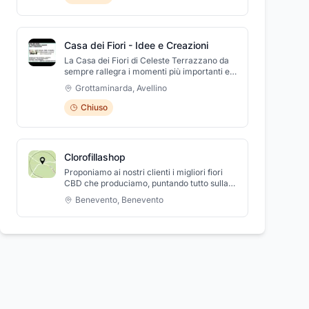
riescono a comunicare emozioni e noi
aiutiamo i nostri clienti a farlo...La nostra
missione è quella di regalare sorrisi così che
un giorno qualunque possa diventare
Casa dei Fiori - Idee e Creazioni
un’occasione speciale o che una ricorrenza
si trasformi in un evento
La Casa dei Fiori di Celeste Terrazzano da
meraviglioso.Carmine Di Siero invia fiori di
sempre rallegra i momenti più importanti ed
prima qualità a clienti in più di 100 paesi in
intensi dei suoi concittadini con stupende
Grottaminarda
,
Avellino
tutto il mondo, indipendentemente dal
composizioni floreali per cerimonie e grandi
giorno o dall’ora della consegna. I fiori si
eventi, mazzi di fiori e bouquet di
Chiuso
distinguono non solo per la qualità e la
straordinaria bellezza. Nel suo punto
freschezza di ogni singolo fiore, ma anche
vendita mette a disposizione della sua
per il packaging semplice ed elegante,
clientela un vasto assortimento di articoli
composto da box preparati con passione e
regalo, oggettistica, vasi e sottovasi,
Clorofillashop
cura per comunicare qualcosa di speciale.
candele di cera, anche mangiafumo e
galleggianti, e addobbi per cerimonie che
Proponiamo ai nostri clienti i migliori fiori
soddisferanno le esigenze della clientela più
CBD che produciamo, puntando tutto sulla
elegante e raffinata a costi decisamente
QUALITA, CONOSCENZA e PASSIONE.
Benevento
,
Benevento
vantaggiosi e dall’ottimo rapporto qualità
prezzo. La Casa dei Fiori di Celeste
Terrazzano è sempre a vostra disposizione
con la sua creatività e disponibilità per
l’addobbo di ogni vostra cerimonia ed
evento, in chiese e locali pubblici e la
fornitura di piante ornamentali e vasi di fiori
per appartamenti e giardini. Il nostro punto
vendita vi aspetta in provincia di Avellino,
nel comune di Grottaminarda in Corso