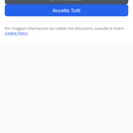
Accetta Tutti
Per maggiori informazioni sui cookie che utilizziamo, consulta la nostra
Cookie Policy
.
Trova le migliori attività commerciali, negozi e servizi in tutta
Italia. Ricerca per categoria, brand, regione, provincia e città.
Facebook
Instagram
Twitter