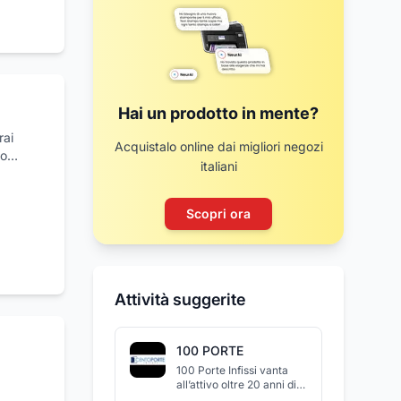
Hai un prodotto in mente?
rai
Acquistalo online dai migliori negozi
go
italiani
ma di
iaio,
i,
Scopri ora
ora. Il
rior
La
Attività suggerite
100 PORTE
100 Porte Infissi vanta
all’attivo oltre 20 anni di
esperienza nel settore di