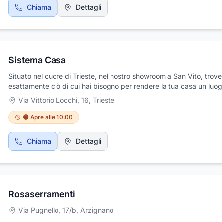
Chiama
Dettagli
Sistema Casa
Situato nel cuore di Trieste, nel nostro showroom a San Vito, trove
esattamente ciò di cui hai bisogno per rendere la tua casa un luo
confortevole e accogliente. Siamo specializzati in una vasta gam
Via Vittorio Locchi, 16
,
Trieste
prodotti di qualità, tra cui serramenti in PVC, alluminio, legno o acc
persiane e scuri, porte interne e blindate, pavimenti in legno, vinilic
🟠 Apre alle 10:00
prefiniti e laminati, ceramiche in grès porcellanato e molto altro anc
nostro servizio di posa è inclusivo ed effettuato da personale
Chiama
Dettagli
specializzato, inoltre, su richiesta forniamo anche il servizio di inte
design per creare armonia tra gli elementi d'arredo e l'ambiente. 
nostra priorità è soddisfare le tue esigenze, quindi non esitare a
contattarci per un sopralluogo e un preventivo gratuito.
Rosaserramenti
Via Pugnello, 17/b
,
Arzignano