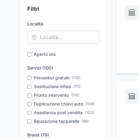
Filtri
Località
Aperto ora
Servizi (
100
)
Preventivi gratuiti
(
135
)
Sostituzione infissi
(
111
)
Pronto intervento
(
110
)
Duplicazione chiavi auto
(
106
)
Assistenza post vendita
(
102
)
Riparazione tapparelle
(
96
)
Lavorazione del ferro
(
84
)
Brand (
79
)
Finestre su misura
(
70
)