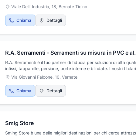
Viale Dell' Industria, 18
,
Bernate Ticino
Chiama
Dettagli
R.A. Serramenti - Serram
R.A. Serramenti è il tuo partner di fiducia per soluzioni di alta quali
infissi, tapparelle, persiane, porte interne e blindate. I nostri titolar
oltre 20 anni di esperienza nel settore delle installazioni, hanno de
Via Giovanni Falcone, 10
,
Vernate
mettere la loro competenza e passione al servizio di un progetto t
loro. Dopo aver lavorato come posatori per altri rivenditori, abbia
Chiama
Dettagli
scelto di fare il passo successivo: anziché posare per gli altri, ogg
posiamo per noi stessi, offrendo prodotti di alta qualità e un serviz
installazione che garantisce risultati impeccabili.?Collaboriamo con
migliori brand italiani del settore per offrire soluzioni all’avanguard
assicurando sempre un servizio su misura, pensato per rispondere
Smig Store
esigenze di ogni cliente. Grazie alla nostra esperienza, siamo in g
offrire consulenze personalizzate gratuite, guidando ogni cliente n
Sming Store è una delle migliori destinazioni per chi cerca attrezz
scelta delle soluzioni più adatte alle proprie necessità estetiche e