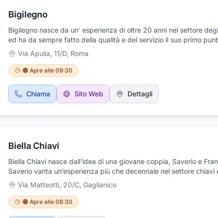
Bigilegno
Bigilegno nasce da un' esperienza di oltre 20 anni nel settore degli
ed ha da sempre fatto della qualità e del servizio il suo primo pun
cardine dell'attività. La qualità è garantita da una posa certificata 
Via Apulia, 11/D
,
Roma
vendita di aziende leader nel settore sia per gli infissi in pvc che p
infissi in legno, onorando il made in Italy con la distribuzione di a
🟠 Apre alle 09:30
come Garofoli porte, infissi Campesato, Navello e Fossati
Chiama
Sito Web
Dettagli
Biella Chiavi
Biella Chiavi nasce dall’idea di una giovane coppia, Saverio e Fra
Saverio vanta un’esperienza più che decennale nel settore chiavi 
serrature, esperienza maturata a Bologna, sua città di nascita. N
Via Matteotti, 20/C
,
Gaglianico
decide di spostarsi a Biella, città di Francesca, e aprire insieme a l
CENTRO-CHIAVI, attività specializzata nella duplicazione chiavi e
🟠 Apre alle 08:30
nell’assistenza alle serrature, anche a domicilio.