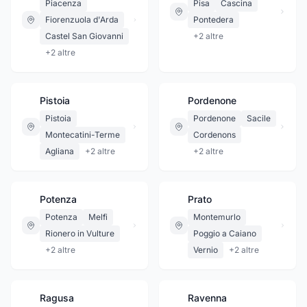
Piacenza
Pisa
Cascina
Fiorenzuola d'Arda
Pontedera
Castel San Giovanni
+
2
altre
+
2
altre
Pistoia
Pordenone
Pistoia
Pordenone
Sacile
Montecatini-Terme
Cordenons
Agliana
+
2
altre
+
2
altre
Potenza
Prato
Potenza
Melfi
Montemurlo
Rionero in Vulture
Poggio a Caiano
+
2
altre
Vernio
+
2
altre
Ragusa
Ravenna