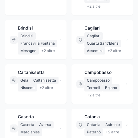
+
2
altre
Brindisi
Cagliari
Brindisi
Cagliari
Francavilla Fontana
Quartu Sant'Elena
Mesagne
+
2
altre
Assemini
+
2
altre
Caltanissetta
Campobasso
Gela
Caltanissetta
Campobasso
Niscemi
+
2
altre
Termoli
Bojano
+
2
altre
Caserta
Catania
Caserta
Aversa
Catania
Acireale
Marcianise
Paternò
+
2
altre