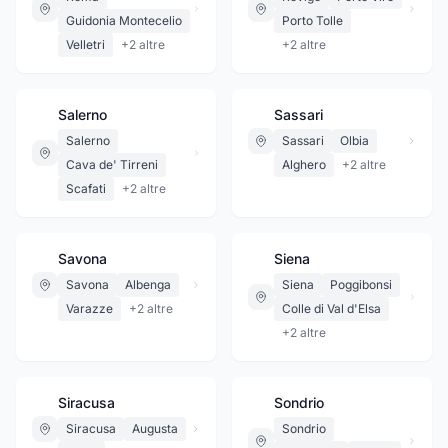
Guidonia Montecelio
Porto Tolle
Velletri
+
2
altre
+
2
altre
Salerno
Sassari
Salerno
Sassari
Olbia
Cava de' Tirreni
Alghero
+
2
altre
Scafati
+
2
altre
Savona
Siena
Savona
Albenga
Siena
Poggibonsi
Varazze
+
2
altre
Colle di Val d'Elsa
+
2
altre
Siracusa
Sondrio
Siracusa
Augusta
Sondrio