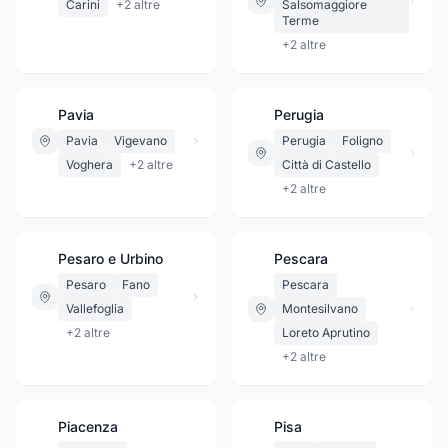
Carini
+
2
altre
Salsomaggiore
Terme
+
2
altre
Pavia
Perugia
Pavia
Vigevano
Perugia
Foligno
Voghera
+
2
altre
Città di Castello
+
2
altre
Pesaro e Urbino
Pescara
Pesaro
Fano
Pescara
Vallefoglia
Montesilvano
+
2
altre
Loreto Aprutino
+
2
altre
Piacenza
Pisa