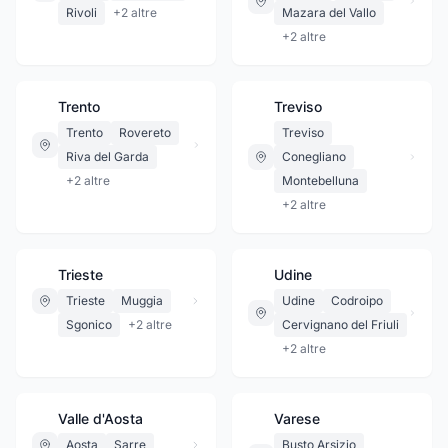
Rivoli
+
2
altre
Mazara del Vallo
+
2
altre
Trento
Treviso
Trento
Rovereto
Treviso
Riva del Garda
Conegliano
+
2
altre
Montebelluna
+
2
altre
Trieste
Udine
Trieste
Muggia
Udine
Codroipo
Sgonico
+
2
altre
Cervignano del Friuli
+
2
altre
Valle d'Aosta
Varese
Aosta
Sarre
Busto Arsizio