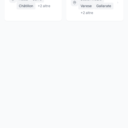
Châtillon
+
2
altre
Varese
Gallarate
+
2
altre