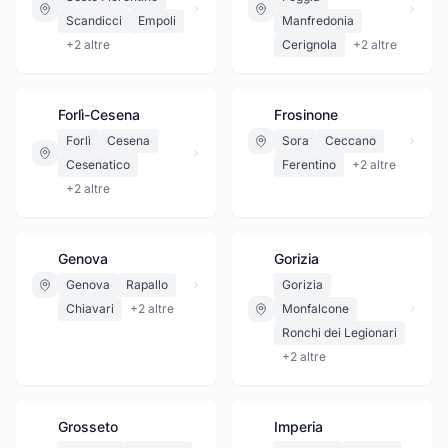
Scandicci
Empoli
Manfredonia
+
2
altre
Cerignola
+
2
altre
Forlì-Cesena
Frosinone
Forlì
Cesena
Sora
Ceccano
Cesenatico
Ferentino
+
2
altre
+
2
altre
Genova
Gorizia
Genova
Rapallo
Gorizia
Chiavari
+
2
altre
Monfalcone
Ronchi dei Legionari
+
2
altre
Grosseto
Imperia