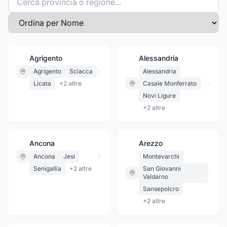
Agrigento
Alessandria
Agrigento
Sciacca
Alessandria
Licata
+
2
altre
Casale Monferrato
Novi Ligure
+
2
altre
Ancona
Arezzo
Ancona
Jesi
Montevarchi
Senigallia
+
2
altre
San Giovanni
Valdarno
Sansepolcro
+
2
altre