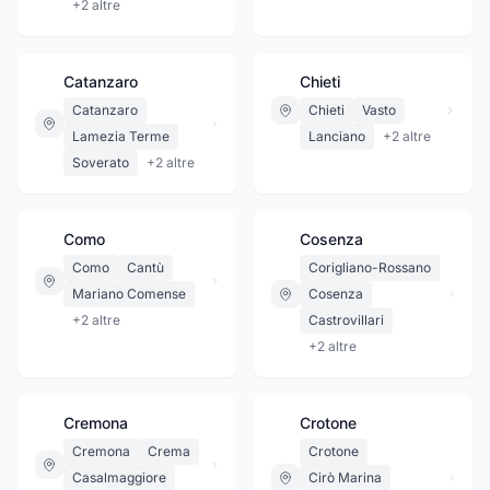
+
2
altre
Catanzaro
Chieti
Catanzaro
Chieti
Vasto
Lamezia Terme
Lanciano
+
2
altre
Soverato
+
2
altre
Como
Cosenza
Como
Cantù
Corigliano-Rossano
Mariano Comense
Cosenza
+
2
altre
Castrovillari
+
2
altre
Cremona
Crotone
Cremona
Crema
Crotone
Casalmaggiore
Cirò Marina