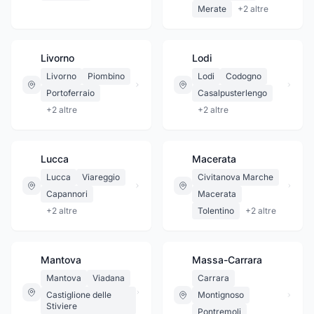
Merate
+
2
altre
Livorno
Lodi
Livorno
Piombino
Lodi
Codogno
Portoferraio
Casalpusterlengo
+
2
altre
+
2
altre
Lucca
Macerata
Lucca
Viareggio
Civitanova Marche
Capannori
Macerata
+
2
altre
Tolentino
+
2
altre
Mantova
Massa-Carrara
Mantova
Viadana
Carrara
Castiglione delle
Montignoso
Stiviere
Pontremoli