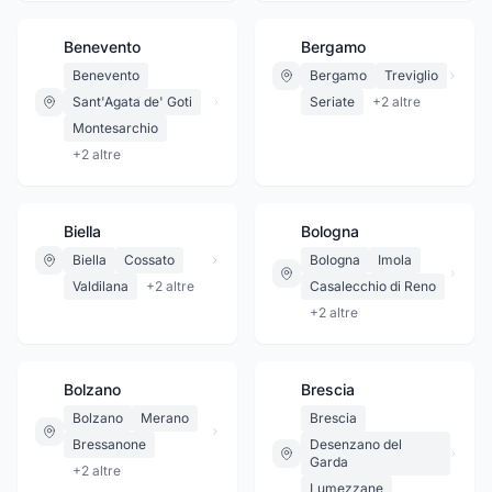
Benevento
Bergamo
Benevento
Bergamo
Treviglio
Sant'Agata de' Goti
Seriate
+
2
altre
Montesarchio
+
2
altre
Biella
Bologna
Biella
Cossato
Bologna
Imola
Valdilana
+
2
altre
Casalecchio di Reno
+
2
altre
Bolzano
Brescia
Bolzano
Merano
Brescia
Bressanone
Desenzano del
Garda
+
2
altre
Lumezzane