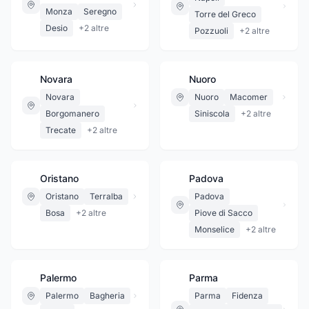
Monza
Seregno
Torre del Greco
Desio
+
2
altre
Pozzuoli
+
2
altre
Novara
Nuoro
Novara
Nuoro
Macomer
Borgomanero
Siniscola
+
2
altre
Trecate
+
2
altre
Oristano
Padova
Oristano
Terralba
Padova
Bosa
+
2
altre
Piove di Sacco
Monselice
+
2
altre
Palermo
Parma
Palermo
Bagheria
Parma
Fidenza