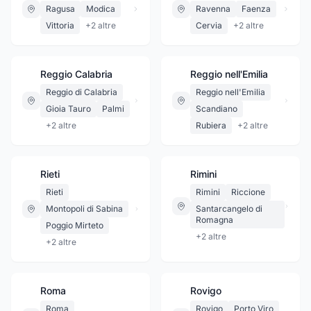
Ragusa
Modica
Ravenna
Faenza
Vittoria
+
2
altre
Cervia
+
2
altre
Reggio Calabria
Reggio nell'Emilia
Reggio di Calabria
Reggio nell'Emilia
Gioia Tauro
Palmi
Scandiano
+
2
altre
Rubiera
+
2
altre
Rieti
Rimini
Rieti
Rimini
Riccione
Montopoli di Sabina
Santarcangelo di
Romagna
Poggio Mirteto
+
2
altre
+
2
altre
Roma
Rovigo
Roma
Rovigo
Porto Viro