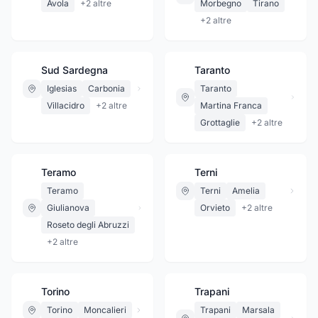
Avola
+
2
altre
Morbegno
Tirano
+
2
altre
Sud Sardegna
Taranto
Iglesias
Carbonia
Taranto
Villacidro
+
2
altre
Martina Franca
Grottaglie
+
2
altre
Teramo
Terni
Teramo
Terni
Amelia
Giulianova
Orvieto
+
2
altre
Roseto degli Abruzzi
+
2
altre
Torino
Trapani
Torino
Moncalieri
Trapani
Marsala