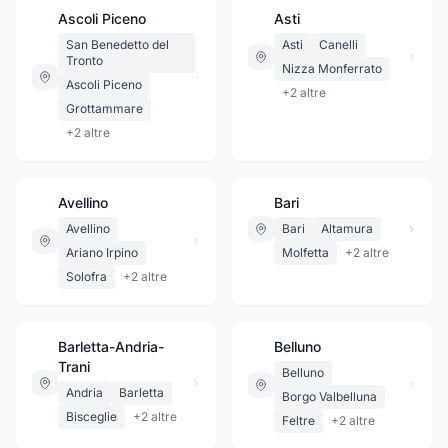
Ascoli Piceno
Asti
San Benedetto del
Asti
Canelli
Tronto
Nizza Monferrato
Ascoli Piceno
+
2
altre
Grottammare
+
2
altre
Avellino
Bari
Avellino
Bari
Altamura
Ariano Irpino
Molfetta
+
2
altre
Solofra
+
2
altre
Barletta-Andria-
Belluno
Trani
Belluno
Andria
Barletta
Borgo Valbelluna
Bisceglie
+
2
altre
Feltre
+
2
altre