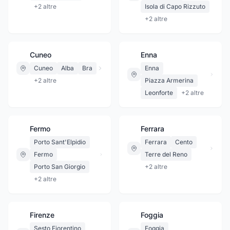
+
2
altre
Isola di Capo Rizzuto
+
2
altre
Cuneo
Enna
Cuneo
Alba
Bra
Enna
+
2
altre
Piazza Armerina
Leonforte
+
2
altre
Fermo
Ferrara
Porto Sant'Elpidio
Ferrara
Cento
Fermo
Terre del Reno
Porto San Giorgio
+
2
altre
+
2
altre
Firenze
Foggia
Sesto Fiorentino
Foggia