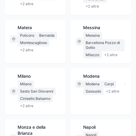
+
2
altre
+
2
altre
Matera
Messina
Policoro
Bernalda
Messina
Montescaglioso
Barcellona Pozzo di
Gotto
+
2
altre
Milazzo
+
2
altre
Milano
Modena
Milano
Modena
Carpi
Sesto San Giovanni
Sassuolo
+
2
altre
Cinisello Balsamo
+
2
altre
Monza e della
Napoli
Brianza
Napoli