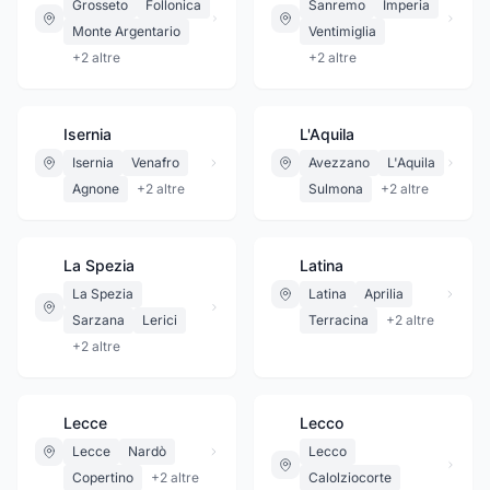
Grosseto
Follonica
Sanremo
Imperia
Monte Argentario
Ventimiglia
+
2
altre
+
2
altre
Isernia
L'Aquila
Isernia
Venafro
Avezzano
L'Aquila
Agnone
+
2
altre
Sulmona
+
2
altre
La Spezia
Latina
La Spezia
Latina
Aprilia
Sarzana
Lerici
Terracina
+
2
altre
+
2
altre
Lecce
Lecco
Lecce
Nardò
Lecco
Copertino
+
2
altre
Calolziocorte