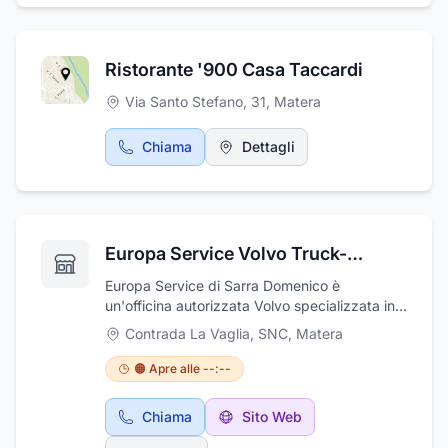
Ristorante '900 Casa Taccardi
Via Santo Stefano, 31
,
Matera
Chiama
Dettagli
Europa Service Volvo Truck-Bus
Europa Service di Sarra Domenico è
un'officina autorizzata Volvo specializzata in
servizi di assistenza per veicoli industriali. Il
Contrada La Vaglia, SNC
,
Matera
centro assistenza di Matera esegue
riparazioni meccaniche e di carrozzeria,
🟠 Apre alle --:--
revisioni periodiche e si occupa della vendita
di ricambi originali per gli autocarri e per i
Chiama
Sito Web
rimorchi. L'officina serve tutta la zona di
Matera, di Bari, di Taranto e le relative