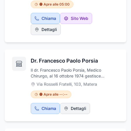
considera un privilegio poter lavorare a stretto
lavorato sin dalla giovane età in diverse
🟠 Apre alle 05:00
contatto con loro.
aziende, maturando un'esperienza
ventennale nel campo e garantendosi un
Chiama
Sito Web
riconosciuto successo. I nostri prodotti hanno
una lavorazione mirata principalmente alla
Dettagli
genuinità: infatti per la preparazione dei
panettoni e delle colombe pasquali, la
lievitazione avviene in modo naturale e senza
l'aggiunta di conservanti, a differenza delle
produzioni industriali, garantendo dunque, il
Dr. Francesco Paolo Porsia
massimo della freschezza e del sapore, in
modo da offrire un prodotto sano che faccia
Il dr. Francesco Paolo Porsia, Medico
apprezzare le tradizioni.
Chirurgo, al 16 ottobre 1974 gestisce
l'ambulatorio di fisiokinesiterapia e
Via Rosselli Fratelli, 103
,
Matera
rieducazione funzionale. L'ambulatorio del dr.
Francesco Paolo Porsia è accreditato con il
🟠 Apre alle --:--
SSR della Basilicata, contrattualizzato con
l'ASM di Matera e convenzionato con diverse
Chiama
Dettagli
Casse Mutue private. L'ambulatorio è
specializzato nei seguenti settori: terapia del
dolore, prevenzione e cura delle malattie da
errate posture, prevenzione e cura delle