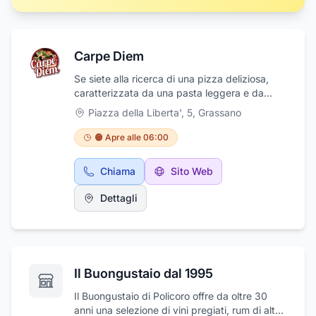
Carpe Diem
Se siete alla ricerca di una pizza deliziosa,
caratterizzata da una pasta leggera e da
condimenti genuini, questo è il posto che fa
Piazza della Liberta', 5
,
Grassano
per voi. Carpe Diem sceglie attentamente i
suoi prodotti ed utilizza alimenti sempre
🟠 Apre alle 06:00
freschi e di qualità! Siamo un punto di
riferimento per tutta la zona. Carpe Diem offre
Chiama
Sito Web
un ricco menù di pizze cotte a forno a legna
da asporto tra cui scegliere, ma anche
Dettagli
panzerotti, pucce, calzoni e tanto altro
ancora. Ci troviamo in Piazza Della Libertà 5 a
Grassano (MT).
Il Buongustaio dal 1995
Il Buongustaio di Policoro offre da oltre 30
anni una selezione di vini pregiati, rum di alta