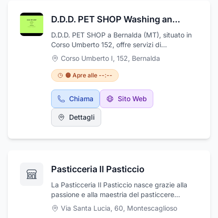
D.D.D. PET SHOP Washing and Food
D.D.D. PET SHOP a Bernalda (MT), situato in
Corso Umberto 152, offre servizi di
toelettatura professionale per animali.Il
Corso Umberto I, 152
,
Bernalda
titolare, De Donato Berardino, è un esperto
nella cura del pelo degli animali, specializzato
🟠 Apre alle --:--
in taglio a forbice, stripping, snodatura,
cardatura, tosatura, e tecniche avanzate di
Chiama
Sito Web
lavaggio e condizionamento del pelo. La sua
dedizione al miglioramento continuo e la sua
Dettagli
attenzione ai dettagli lo rendono un maestro
nel taglio a forbice, la sua vera specialità.
Berardino è apprezzato dai suoi clienti per la
competenza e la sicurezza con cui si occupa
dell'igiene degli animali a lui affidati, riuscendo
Pasticceria Il Pasticcio
a creare un ambiente sereno e rassicurante
per i nostri amici a quattro zampe, affinché
La Pasticceria Il Pasticcio nasce grazie alla
ogni visita sia vissuta con tranquillità e
passione e alla maestria del pasticcere
fiducia.Berardino crede fermamente che ogni
Angelo Mongelli, un ragazzo con doti innate
Via Santa Lucia, 60
,
Montescaglioso
animale meriti rispetto e cure adeguate, e
nel campo della gastronomia dolciaria, che ha