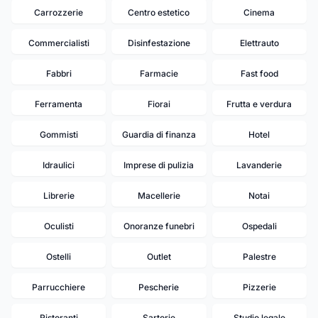
Carrozzerie
Centro estetico
Cinema
Commercialisti
Disinfestazione
Elettrauto
Fabbri
Farmacie
Fast food
Ferramenta
Fiorai
Frutta e verdura
Gommisti
Guardia di finanza
Hotel
Idraulici
Imprese di pulizia
Lavanderie
Librerie
Macellerie
Notai
Oculisti
Onoranze funebri
Ospedali
Ostelli
Outlet
Palestre
Parrucchiere
Pescherie
Pizzerie
Ristoranti
Sartorie
Studio legale