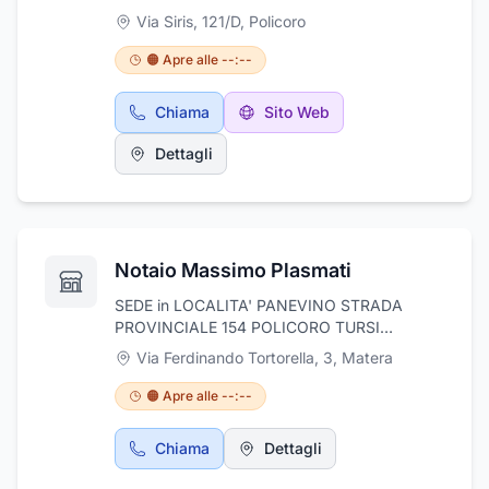
gamma, cioccolateria d’eccellenza, specialità
Via Siris, 121/D
,
Policoro
dolciarie artigianali e prodotti tipici locali. Un
punto di riferimento per chi cerca gusto
🟠 Apre alle --:--
autentico, qualità e passione
enogastronomica.
Chiama
Sito Web
Dettagli
Notaio Massimo Plasmati
SEDE in LOCALITA' PANEVINO STRADA
PROVINCIALE 154 POLICORO TURSI
NUMERO CIVICO 17 UFFICIO SECONDARIO
Via Ferdinando Tortorella, 3
,
Matera
MATERA VIA FERDINANDO TORTORELLA
N.3 SECONDO PIANO
🟠 Apre alle --:--
Chiama
Dettagli