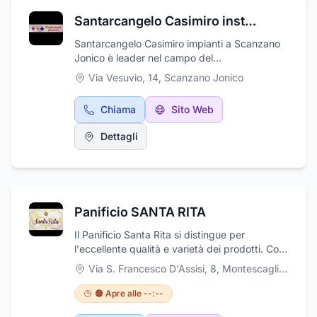
malattie della terza età, cura e recupero dei
Santarcangelo Casimiro installazione impianti
traumatizzati, trattamenti post operatori,
trattamenti periodici per patologie
Santarcangelo Casimiro impianti a Scanzano
stabilizzate, assistenza specialistica
Jonico è leader nel campo del
domiciliare. L'ambulatorio è a Matera in Via
condizionamento e riscaldamento,
Via Vesuvio, 14
,
Scanzano Jonico
Fratelli Rosselli, 103.
effettuando manutenzione programmata ed
analisi combustione. La ditta Santarcangelo
Chiama
Sito Web
Casimiro opera, con provata esperienza e
professionalità, nel campo del
Dettagli
condizionamento e riscaldamento,
effettuando manutenzione e assistenza
programmata e servizio di analisi
combustione. Vengono realizzati impianti, di
riscaldamento e condizionamento,
Panificio SANTA RITA
provvedendo sia alla fornitura dei
climatizzatori che all'installazione degli stessi,
Il Panificio Santa Rita si distingue per
con relative opere, effettuando assistenza e
l'eccellente qualità e varietà dei prodotti. Con
manutenzione per ogni tipo di impianto. Nel
la sua selezione di dolci, prodotti da forno,
Via S. Francesco D'Assisi, 8
,
Montescaglioso
corso degli anni, si sono raggiunti obiettivi
selezioni gastronomiche e soprattutto il suo
importanti quali l'elevata qualità nella
rinomato panettone ARTIGIANALE per le
🟠 Apre alle --:--
metodologia e nei servizi offerti. L'azienda
festività, c'è qualcosa che attrae e soddisfa
svolge la sua attività su Scanzano Jonico e