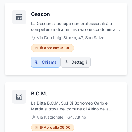
riparazione cristalli, oscuramento vetri ed
elaborazione tuning, ricarica aria condizionata
Gescon
e istallazione ganci di traino. La Carrozzeria
offre inoltre il servizio di gommista nonché
La Gescon si occupa con professionalità e
servizio navetta. Effettua anche soccorso
competenza di amministrazione condominiale,
stradale 24 ore su 24.
di gestione condominiale ,consulenze e
Via Don Luigi Sturzo, 47
,
San Salvo
tabelle millesimali. Organizza e pianifica con
serietà le assemblee condominiali. Si occupa
🟠 Apre alle 09:00
anche di disbrigo di pratiche amministrative
del condominio con serietà e competenza.
Chiama
Dettagli
B.C.M.
La Ditta B.C.M. S.r.l Di Borromeo Carlo e
Mattia si trova nel comune di Altino nella
provincia di Chieti.Commercializza e monta
Via Nazionale, 164
,
Altino
porte e finestre.L'attività è a disposizione dei
propri clienti per fornirle le informazioni
🟠 Apre alle 09:00