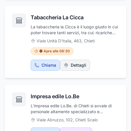
anche per eventi e cerimonie.
Tabaccheria La Cicca
La tabaccheria la Cicca è il luogo giusto in cui
poter trovare tanti servizi, tra cui: ricariche
telefoniche per tutti i gestori, pagamento
Viale Unità D'Italia, 463
,
Chieti
bollettini, lotto e superenalotto, gratta e vinci,
servizio di pagamento bollo e ovviamente
🟠 Apre alle 08:30
tabacchi, caramelle e accessori vari. La
tabaccheria è sempre aperta, anche la
Chiama
Dettagli
domenica mattina.
Impresa edile Lo.Be
L'impresa edile Lo.Be. di Chieti si avvale di
personale altamente specializzato e
qualificato per l'esecuzione di lavori di
Viale Abruzzo, 102
,
Chieti Scalo
muratura per esterni ed interni, realizzazione
di strutture in cartongesso, tinteggiatura per