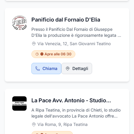
marchi in commercio. Siamo a vostra
disposizione tutti i giorni dalle ore 8,30 13,00
15,00 19,00 escluso il sabato pm.
Panificio dal Fornaio D'Elia
Presso il Panificio Dal Fornaio di Giuseppe
D'Elia la produzione è rigorosamente legata a
vecchie ricette introdotte dal suo fondatore e
Via Venezia, 12
,
San Giovanni Teatino
il risultato è un prodotto fresco e genuino con
il sapore naturale di un tempo. Non ci
🟠 Apre alle 06:30
limitiamo solo alla produzione del pane di vari
formati ma da noi potrete trovare delle vere
Chiama
Dettagli
specialità come: neole, pizze, biscotti. Dal
Fornaio D’Elia sono specializzati anche nella
produzione di torte personalizzate, soffioni di
ricotta, fiadoni di formaggio, prodotti tipici
natalizi come panettoni, tronchetti e
La Pace Avv. Antonio - Studio Legale - Patrocinante in Cassazione
cacionetti. Colombe, pupe e cavalli sempre di
nostra produzione, dolci tipici di carnevale
A Ripa Teatina, in provincia di Chieti, lo studio
come chiacchiere, castagnole, cicerchiata e
legale dell'avvocato La Pace Antonio offre
ad Halloween, dolci tipici. Riforniamo negozi,
consulenze, assistenza e tutela legale in ogni
Via Roma, 9
,
Ripa Teatina
bar e ristoranti. La sede è in Via Venezia,12 a
ambito del diritto civile, commerciale e
Sambuceto di San Giovanni Teatino.
tributario, amministrativo e in diritto penale.