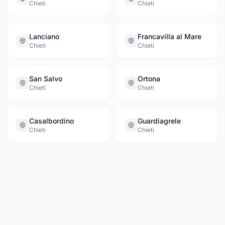
Chieti
Chieti
consulenza e da cui si è costantemente
seguiti per le scelte legate alla
movimentazione delle merci, vi permette di
Lanciano
Francavilla al Mare
investire al meglio le vostre risorse nel
Chieti
Chieti
raggiungimento degli obiettivi aziendali
San Salvo
Ortona
Chieti
Chieti
Casalbordino
Guardiagrele
Chieti
Chieti