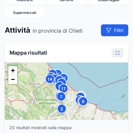
Supermercati
Attività
Filtri
in provincia di Chieti
Mappa risultati
+
18
11
13
12
−
19
14
10
4
8
17
16
20
1
9
7
15
3
6
5
2
20
risultat
i
mostrat
i
sulla mappa