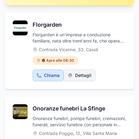
Florgarden
Florgarden è un'impresa a conduzione
familiare, nata oltre trent’anni fa, che opera
nel settore florovivaistico. Ci occupiamo di
Contrada Vicenne, 33
,
Casoli
manutenzione del verde, progettazione e
realizzazione di giardini, manutenzione del
🟠 Apre alle 08:30
verde pubblico e dei giardini pubblici, vendita
di alberi da vivaio, fiori, palme, piante da fiore,
Chiama
Dettagli
piante da siepe, piante ornamentali, vasi,
terriccio, concimi, fertilizzanti, attrezzi per il
giardinaggio. Grazie all’esperienza acquisita e
al nostro personale altamente qualificato,
siamo in grado di fornire ai nostri clienti un
Onoranze funebri La Sfinge
servizio di alta qualità e a costi contenuti. Vi
aspettiamo in Contrada Vicenne, 33 a Casoli
Onoranze funebri, pompe funebri, cremazioni,
(CH)
funerali, servizio funebre con personale in
divisa. Disbrigo pratiche, addobbi floreali,
Contrada Poggio, 12
,
Villa Santa Maria
addobbi funebri, affissioni avvisi di lutto,