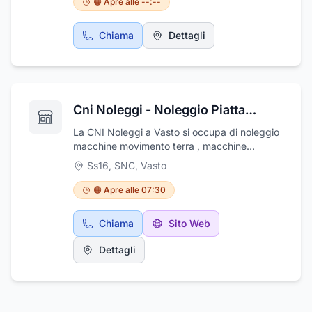
🟠 Apre alle --:--
L'avvocato La Pace, patrocinante in Corte di
Cassazione, grazie all'esperienza e alla
Chiama
Dettagli
professionalità acquisite nel tempo,
garantisce i migliori risultati possibili ai propri
clienti.
Cni Noleggi - Noleggio Piattaforme Aeree
La CNI Noleggi a Vasto si occupa di noleggio
macchine movimento terra , macchine
industriali, piattaforme aeree, gruppi
Ss16, SNC
,
Vasto
elettrogeni, accessori, sollevatori telescopici,
carrelli elevatori, camion e furgoni.
🟠 Apre alle 07:30
Attrezzature di ultima generazione, a breve e
lungo periodo. La certezza dei costi legata ad
Chiama
Sito Web
una "tariffa di noleggio" comprensiva di
manutenzione e riparazione, vi permette di
Dettagli
quantificare in anticipo i costi. Il Noleggio
consente il massimo utilizzo della flotta con
minori costi di manutenzione quindi una
maggiore economicità. Attraverso il servizio