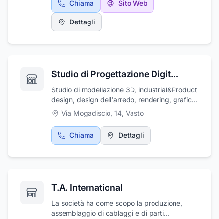
Chiama
Sito Web
interni ed esterni e molto altro ancora.
L’impresa è a disposizione anche per restauro
Dettagli
serramenti sia interni sia esterni, realizzazione
di controsoffitti, interventi per isolamento e
restauro d’arte. L’impresa dispone di ponteggi
sia fissi sia mobili e piattaforme aeree
semoventi auto-carrate. L'impresa realizza
Studio di Progettazione Digitale - Dott. Roberto Pavone
cappotti per interno ed esterno e
tramezzature e contro-soffittature in
Studio di modellazione 3D, industrial&Product
cartongesso. Non esitate a contattarci,
design, design dell'arredo, rendering, grafica,
l'intera ristrutturazione viene svolta chiavi in
cataloghi e Brochure, E-commerce e Web
Via Mogadiscio, 14
,
Vasto
mano.
Design.
Chiama
Dettagli
T.A. International
La società ha come scopo la produzione,
assemblaggio di cablaggi e di parti