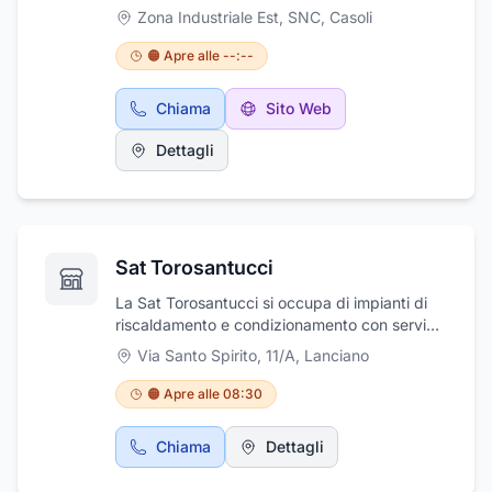
elettroniche ed elettromeccaniche per
Zona Industriale Est, SNC
,
Casoli
molteplici usi, con un particolare focus
nell'ambito automotive/bike. La società inoltre
🟠 Apre alle --:--
è strutturata per fornire servizi avanzati per
l'ingegnerizzazione e la gestione dei processi
Chiama
Sito Web
legati alla produzione. La TA International, ha
avviato l’iter di integrazione delle proprie
Dettagli
lavorazioni con lo sviluppo la produzione e la
vendita di applicazioni informatiche e
componenti ad alto contenuto tecnologico
basato su materiali innovativi.
Sat Torosantucci
La Sat Torosantucci si occupa di impianti di
riscaldamento e condizionamento con servizi
di progettazione, forniture, realizzazione e
Via Santo Spirito, 11/A
,
Lanciano
assistenza. L’azienda si occupa della vendita
di caldaie, condizionatori.Inoltre ci occupiamo
🟠 Apre alle 08:30
pure di installazione, assistenza e
manutenzione di piccoli e grandi impianti di
Chiama
Dettagli
climatizzazione, riscaldamento e centrali
termiche, riuscendo ad operare su tutti i