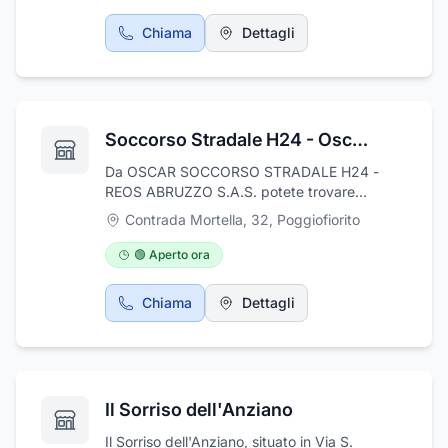
necessarie per scegliere il prodotto più adatto
alle proprie esigenze. Venite a trovarci.
Chiama
Dettagli
Soccorso Stradale H24 - Oscar - Reos Abruzzo S.a.s.
Da OSCAR SOCCORSO STRADALE H24 -
REOS ABRUZZO S.A.S. potete trovare
professionalità e competenza. Garantiamo
Contrada Mortella, 32
,
Poggiofiorito
servizi di carroattrezzi, autosoccorso,
soccorso stradale urbano e extra-urbano,
🟢 Aperto ora
soccorso notturno, soccorso per motoveicoli,
soccorso furgoni. Siamo a disposizione 24 ore
Chiama
Dettagli
su 24, 7 giorni su 7. La nostra sede è in
Contrada Mortella, 32 - 66030 Poggiofiorito
(CH), ma garantiamo assistenza in tutto il
territorio regionale e in particolare nella
provincia di Chieti: dalla costa all'entroterra.
Il Sorriso dell'Anziano
Il Sorriso dell'Anziano, situato in Via S.