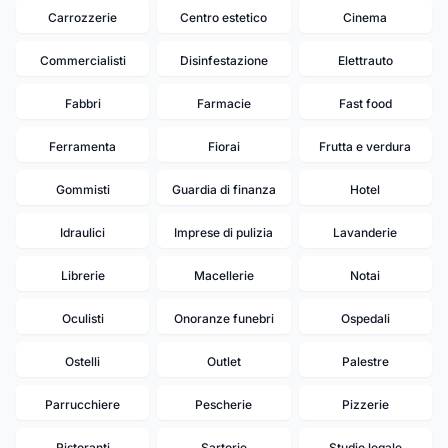
Carrozzerie
Centro estetico
Cinema
Commercialisti
Disinfestazione
Elettrauto
Fabbri
Farmacie
Fast food
Ferramenta
Fiorai
Frutta e verdura
Gommisti
Guardia di finanza
Hotel
Idraulici
Imprese di pulizia
Lavanderie
Librerie
Macellerie
Notai
Oculisti
Onoranze funebri
Ospedali
Ostelli
Outlet
Palestre
Parrucchiere
Pescherie
Pizzerie
Ristoranti
Sartorie
Studio legale