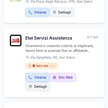
Via Duca degli Abruzzi, n115
,
San Salvo
offerte pensate per te. Contattateci o venite a
trovarci in Strada Istonia 9 a San Salvo (CH)
Chiama
Dettagli
0.7
km
Etel Servizi Assistenza
Dinamismo e costante volontà di migliorare,
hanno fatto la azienda Etel un affidabile
compagno di lavoro per i nostri clienti. I
Via Gargheta, 40
,
San Salvo
prodotti sono in grado di soddisfare tutte le
esigenze di movimentazione delle aziende.
🟠 Apre alle --:--
Disponiamo di carrelli elevatori frontali e
magazzinieri. Per il settore frontali disponiamo
Chiama
Sito Web
di carrelli elevatori elettrici, per quanto
riguarda i magazzinieri disponiamo di carrelli
Dettagli
elevatori trasportatori a timone, elevatori a
timone. L'azienda offre servizio assistenza
organizzato esclusivamente da nostri tecnici
interni, costantemente aggiornati e dotati di