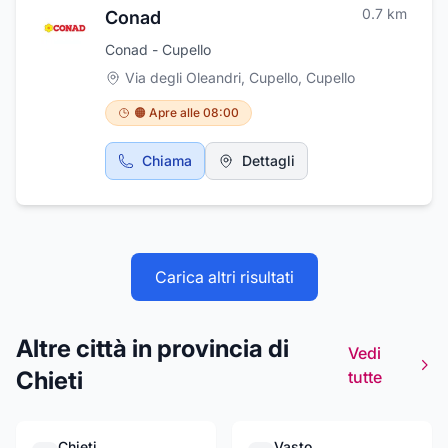
furgoni-officina attrezzati per il pronto
0.7
km
Conad
intervento. Una vostra gradita visita alla
nostra sede, ci darà la grande possibilità di
Conad - Cupello
mettere a vostra completa disposizione la
Via degli Oleandri, Cupello
,
Cupello
nostra esperienza.
🟠 Apre alle 08:00
Chiama
Dettagli
Carica altri risultati
Altre città in provincia di
Vedi
Chieti
tutte
Chieti
Vasto