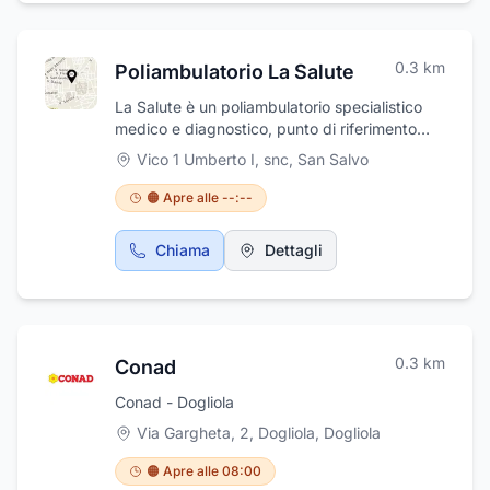
0.3
km
Poliambulatorio La Salute
La Salute è un poliambulatorio specialistico
medico e diagnostico, punto di riferimento
territoriale per qualità delle prestazioni,
Vico 1 Umberto I, snc
,
San Salvo
professionalità e cortesia.
🟠 Apre alle --:--
Chiama
Dettagli
0.3
km
Conad
Conad - Dogliola
Via Gargheta, 2, Dogliola
,
Dogliola
🟠 Apre alle 08:00