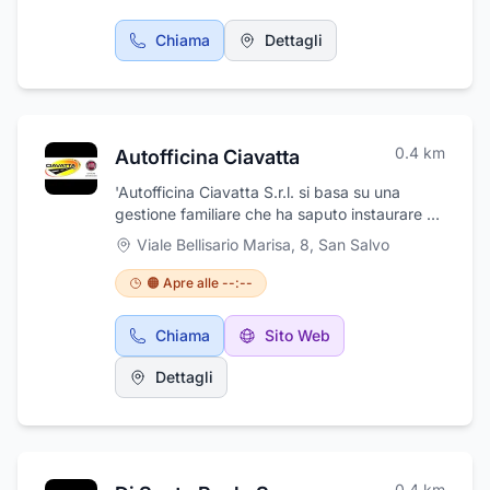
Chiama
Dettagli
0.4
km
Autofficina Ciavatta
'Autofficina Ciavatta S.r.l. si basa su una
gestione familiare che ha saputo instaurare un
rapporto di fiducia e professionalità con la
Viale Bellisario Marisa, 8
,
San Salvo
propria clientela. Angelo e Gianluca Ciavatta,
con la loro passione e dedizione per il mondo
🟠 Apre alle --:--
dell'automobilismo, hanno trasformato una
piccola officina in una realtà aziendale di
Chiama
Sito Web
successo nel settore della manutenzione e
riparazione automobilistica. La loro visione di
Dettagli
eccellenza nel servizio clienti e l'investimento
continuo in tecnologie avanzate hanno
permesso all'azienda di distinguersi nella
zona industriale di San Salvo e nei dintorni. La
loro leadership si manifesta non solo
0.4
km