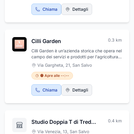
Chiama
Dettagli
0.3
km
Cilli Garden
Cilli Garden è un’azienda storica che opera nel
campo dei servizi e prodotti per l'agricoltura il
giardinaggio e la casa e si rivolge ad aziende,
Via Gargheta, 21
,
San Salvo
professionisti e privati. Tutto lo staff di
professionisti saprà consigliare il prodotto più
🟠 Apre alle --:--
utile per soddisfare i propri clienti offrendogli
prodotti con rapporto qualità prezzo molto
Chiama
Dettagli
competitivo nel settore dell'agricoltura,
giardinaggio, irrigazione, irrorazione, enologia,
ferramenta ed antinfortunistica. L'attività
dispone inoltre di una vasta gamma di articoli
per animali per tutti i gusti.
0.4
km
Studio Doppia T di Tredicine Tiziana
Via Venezia, 13
,
San Salvo