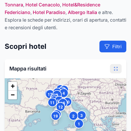
Tonnara
,
Hotel Cenacolo
,
Hotel&Residence
Federiciano
,
Hotel Paradiso
,
Albergo Italia
e altre
.
Esplora le schede per indirizzi, orari di apertura, contatti
e recensioni degli utenti.
Scopri
hotel
Filtri
Mappa risultati
+
7
10
13
6
4
8
−
17
9
5
16
18
20
11
15
12
14
3
19
2
1