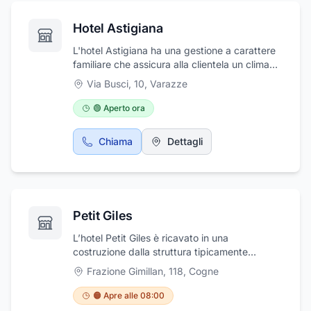
Hotel Astigiana
L'hotel Astigiana ha una gestione a carattere
familiare che assicura alla clientela un clima
accogliente e tranquillo. L'hotel è
Via Busci, 10
,
Varazze
particolarmente attenta al futuro ed al rispetto
dell'ambiente e per questo motivo è dotato di
🟢 Aperto ora
un ampio sistema di pannelli solari. Le camere
dell'hotel Astigiana sono confortevoli e dotate
Chiama
Dettagli
di molti comfort. Inoltre la struttura è ideale
per congressi ed eventi ed è situato in via
Busci, 10 a Varazze in provincia di Savona.
Petit Giles
L’hotel Petit Giles è ricavato in una
costruzione dalla struttura tipicamente
montana i cui tratti esterni sono stati
Frazione Gimillan, 118
,
Cogne
gelosamente conservati. Per i momenti
conviviali la struttura mette a disposizione un
🟠 Apre alle 08:00
bar, una saletta con caminetto, la sala