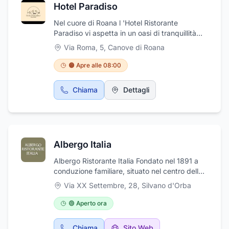
Hotel Paradiso
Otranto e Lecce.
Nel cuore di Roana l 'Hotel Ristorante
Paradiso vi aspetta in un oasi di tranquillità
con una cucina sana e genuina, legata alla
Via Roma, 5
,
Canove di Roana
tradizione culinaria, passeggiate ed escursioni
per grandi e piccini.
🟠 Apre alle 08:00
Chiama
Dettagli
Albergo Italia
Albergo Ristorante Italia Fondato nel 1891 a
conduzione familiare, situato nel centro della
ridente località di Silvano d'Orbavanta, vanta
Via XX Settembre, 28
,
Silvano d'Orba
una tradizione più che centenaria nel settore
turistico alberghiero e nella ristorazione.
🟢 Aperto ora
L'albergo con 25 camere può essere utilizzato
a mezza pensione o a pensione completa,
Chiama
Sito Web