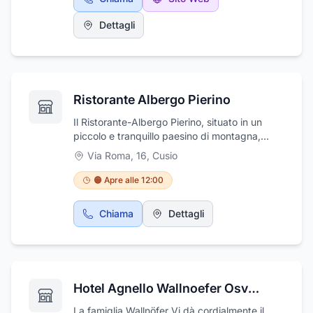
grazie al suo ristorante che permette anche di
effettuare banchetti e ricevimenti.
Dettagli
Ristorante Albergo Pierino
Il Ristorante-Albergo Pierino, situato in un
piccolo e tranquillo paesino di montagna,
Cusio, a 1050 metri di altitudine, è immerso
Via Roma, 16
,
Cusio
nella tranquillità della natura e dei paesaggi
del Parco delle Orobie Bergamasche.
🟠 Apre alle 12:00
L'albergo, semplice e a conduzione
famigliare, dispone di camere accoglienti e
Chiama
Dettagli
appropriate ad un soggiorno all'insegna di
relax e riposo. Dispone di 8 camere, di cui 5
con servizi e 3 con servizi in comune. Inoltre
dispone di sala bar e sala da pranzo che può
essere utilizzata anche per banchetti. Bar e
Hotel Agnello Wallnoefer Osvald
ristorante sono aperti tutto l’anno. L’ampio
salone permette di organizzare banchetti e
La famiglia Wallnöfer Vi dà cordialmente il