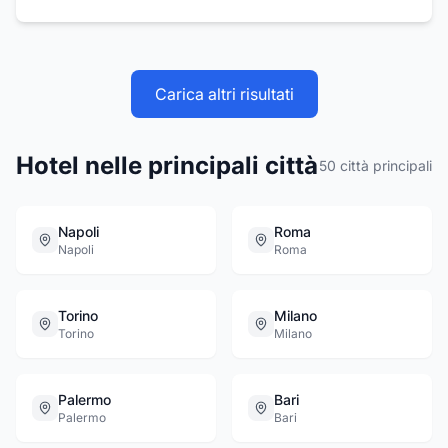
in una posizione privilegiata con una spiaggia
a pochi passi di distanza. Questo permette ai
clienti di godersi il sole e il mare senza doversi
allontanare troppo dall'alloggio.
Carica altri risultati
Hotel nelle principali città
50
città principali
Napoli
Roma
Napoli
Roma
Torino
Milano
Torino
Milano
Palermo
Bari
Palermo
Bari