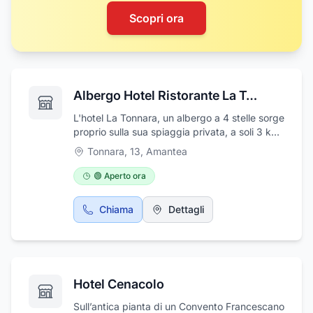
Scopri ora
Albergo Hotel Ristorante La Tonnara
L'hotel La Tonnara, un albergo a 4 stelle sorge
proprio sulla sua spiaggia privata, a soli 3 km
da Amantea. La struttura offre la connessione
Tonnara, 13
,
Amantea
Wi-Fi gratuita, una piscina e una moderna
palestra con vista mare, Questo hotel
🟢 Aperto ora
attrezzato annovera una spiaggia con
ombrelloni e sedie a sdraio, campi da tennis e
Chiama
Dettagli
una grande terrazza solarium. Non perdetevi
la possibilità di usare gratuitamente biciclette
e piccole barche. Ogni camera dispone di
connessione Wi-Fi gratuita, aria condizionata
e TV LCD con canali Sky e pay-per-view. La
Hotel Cenacolo
maggior parte delle camere vanta una
terrazza privata con vista sul mare. La cucina
Sull’antica pianta di un Convento Francescano