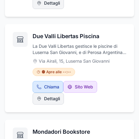
Il locale offre un menù ricco e sempre
Dettagli
rinnovato, che porta a tavola le tradizioni della
Cucina Italiana, in una veste moderna e
raffinata in ogni piatto, dalla pizzeria ai menù
giornalieri e stagionali. Ristor'art Michelangelo
organizza anche matrimoni in riva al mare.
Due Valli Libertas Piscina
La Due Valli Libertas gestisce le piscine di
Luserna San Giovanni, e di Perosa Argentina,
in provincia di Torino. Presso le piscine è
Via Airali, 15
,
Luserna San Giovanni
possibile usufruire di vari servizi, quali corsi di
nuoto libero, nuoto per bambini e per adulti,
🟠 Apre alle --:--
nuoto sincronizzato ed agonistico, corsi di
aquagym, corsi ginnastica pre-parto e corsi di
Chiama
Sito Web
nuoto per anziani. Inoltre, nel periodo estivo è
attivo il "centro estivo" con corso di nuoto per
Dettagli
bambini dai 3 anni ai 14. Seguiteci sulle nostre
pagine Facebook Piscina di Luserna San
Giovanni e Piscina Due Valli Libertas.
Mondadori Bookstore