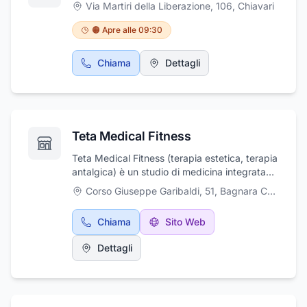
Via Martiri della Liberazione, 106
,
Chiavari
🟠 Apre alle 09:30
Chiama
Dettagli
Teta Medical Fitness
Teta Medical Fitness (terapia estetica, terapia
antalgica) è un studio di medicina integrata
che si trova a Bagnara Calabra in provincia di
Corso Giuseppe Garibaldi, 51
,
Bagnara Calabra
Reggio Calabria. Il centro propone team di
chirurgia, medicina estetica (luce pulsata,
Chiama
Sito Web
radiofrequenza, linfodrenaggio, trap terapia
vene varicose, peeling ecc.), dietologia, ecc.
Dettagli
La T.A. offre diversi servizi in ambito medico:
medicina sportiva complementare,
tecarterapia e altri servizi.