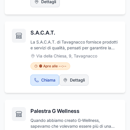
Dettagli
S.A.C.A.T.
La S.A.C.A.T. di Tavagnacco fornisce prodotti
e servizi di qualità, pensati per garantire la
soddisfazione del cliente. L'azienda dispone
Via della Chiesa, 9
,
Tavagnacco
di un'ampia gamma di prodotti sempre
aggiornati e nel pieno rispetto delle normative
🟠 Apre alle --:--
vigenti, nonché di un servizio di assistenza
tecnica puntuale e preparato. Inoltre, il
Chiama
Dettagli
riferimento di S.A.CAT. per la consulenza
burocratica e amministrativa la rende una
risorsa preziosa per i suoi clienti. Se cercate
videogiochi, biliardi, flipper, biliardini o
freccette di qualità, non cercate altro che S A
Palestra G Wellness
.C .A.T.
Quando abbiamo creato G-Wellness,
sapevamo che volevamo essere più di una