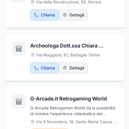
Via della Ricostruzione, 95
,
Ferrara
Chiama
Dettagli
Archeologa Dott.ssa Chiara Maratini
Via Maggiore, 61
,
Battaglia Terme
Chiama
Dettagli
G-Arcade.it Retrogaming World
G-Arcade Retrogamon World dà la possibilità
di rivivere l'esperienza videoludica del
passato grazie ai suoi sistemi da retrogaming
Via 9 Novembre, 19
,
Santa Maria Capua Vetere
completamente personalizzabili. Che tu sia un