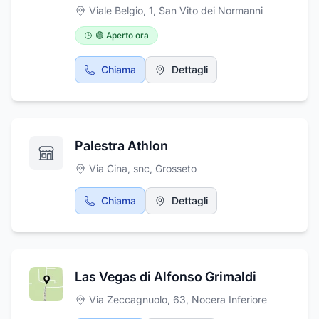
semplice palestra. Volevamo… e abbiamo
Viale Belgio, 1
,
San Vito dei Normanni
fatto in modo che chiunque varchi quella
porta vada incontro ad un nuovo modo di
🟢 Aperto ora
intendere il fitness…. Chi entra alla G-Wellness
sceglie “la propria esperienza G-Wellness”. La
Chiama
Dettagli
professionalità e la tecnologia sono gli
strumenti per permettere “l’esperienza G-
Wellness”. Vieni anche tu a vivere la tua
“esperienza G-Wellness”.
Palestra Athlon
Via Cina, snc
,
Grosseto
Chiama
Dettagli
Las Vegas di Alfonso Grimaldi
Via Zeccagnuolo, 63
,
Nocera Inferiore