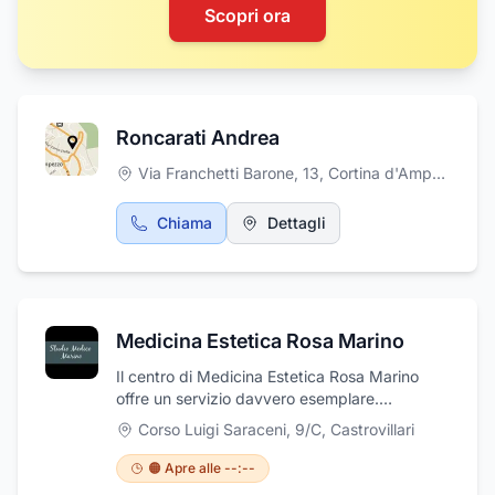
Scopri ora
Roncarati Andrea
Via Franchetti Barone, 13
,
Cortina d'Ampezzo
Chiama
Dettagli
Medicina Estetica Rosa Marino
Il centro di Medicina Estetica Rosa Marino
offre un servizio davvero esemplare.
Dall'impegno a rimanere aggiornati sugli ultimi
Corso Luigi Saraceni, 9/C
,
Castrovillari
sviluppi della Medicina Estetica attraverso gli
aggiornamenti scientifici, al personale
🟠 Apre alle --:--
altamente professionale e competente, non