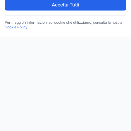
Accetta Tutti
Per maggiori informazioni sui cookie che utilizziamo, consulta la nostra
Cookie Policy
.
Trova le migliori attività commerciali, negozi e servizi in tutta
Italia. Ricerca per categoria, brand, regione, provincia e città.
Facebook
Instagram
Twitter