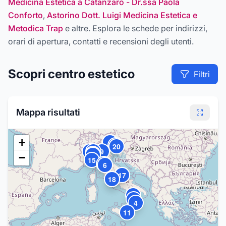
Medicina Estetica a Catanzaro - Dr.ssa Paola
Conforto
,
Astorino Dott. Luigi Medicina Estetica e
Metodica Trap
e altre
. Esplora le schede per indirizzi,
orari di apertura, contatti e recensioni degli utenti.
Scopri
centro estetico
Filtri
Mappa risultati
+
1
12
20
14
10
16
9
13
19
−
15
3
6
17
7
18
8
2
5
4
11