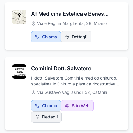
frequentato vari corsi annuali e continui
aggiornamenti.Tratta anche le intolleranze
Af Medicina Estetica e Benessere
alimentari mediante prelievo ematico.
Recentemente ha frequentato un corso per
Viale Regina Margherita, 28
,
Milano
tatuaggio delle sopracciglia con tecnica
powder brows.
Chiama
Dettagli
Comitini Dott. Salvatore
Il dott. Salvatore Comitini è medico chirurgo,
specialista in Chirurgia plastica ricostruttiva
ed estetica. Esegue visite e interventi di
Via Gustavo Vagliasindi, 52
,
Catania
chirurgia plastica ricostruttiva ed estetica,
chirurgia oncologica cutanea, chirurgia e
Chiama
Sito Web
medicina estetica. Si occupa di crioterapia e
di laserterapia. Tratta le cicatrici, gli angiomi,
Dettagli
le unghie incarnite. Esegue la maggior parte
delle terapie estetiche ancillari. E' medico
esperto di chirurgia plastica forense, iscritto