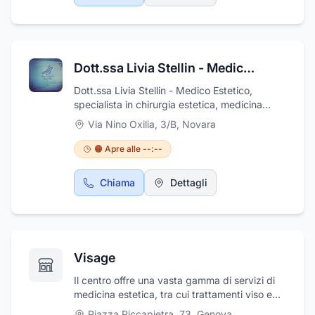
otorinolaringoiatria, dermatologia,
odontoiatria. Agopuntura Cardiologia
Chirurgia e medicina estetica Chirurgia
vascolare e Ecodoppler Dermatologia e
Dott.ssa Livia Stellin - Medico Estetico
Venerologia Dietologia Ecografia Fisioterapia
e Osteopatia Ginecologia Medicina dello sport
Dott.ssa Livia Stellin - Medico Estetico,
Oculistica Odontoiatria Ortopedia e
specialista in chirurgia estetica, medicina
Traumatologia Psicologia e Psicoterapia
estetica presso il suo studio a Novara in Via
Urologia
Via Nino Oxilia, 3/B
,
Novara
Nino Oxilia, 3 B. La Dottoressa ha conseguito
la laurea in medicina e chirurgia,
🟠 Apre alle --:--
conseguendo poi l’iscrizione all’albo dei
Medici Chirurghi e Odontoiatri di Novara.
Chiama
Dettagli
esegue, trattamenti quali: chirurgia estetica
del volto , lifting viso , tossina botulinica, Rino
filler , correzione di rughe.
Visage
Il centro offre una vasta gamma di servizi di
medicina estetica, tra cui trattamenti viso e
corpo come filler, botox, peeling chimici,
Piazza Piccapietra, 73
,
Genova