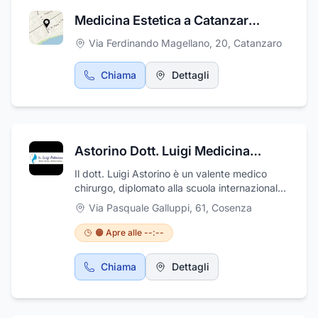
con luce pulsata, trattamenti con botulino,
Medicina Estetica a Catanzaro - Dr.ssa Paola Conforto
trattamenti anticellulite, radiofrequenza,
trattamenti per l'adiposità localizzata ed
Via Ferdinando Magellano, 20
,
Catanzaro
elettroporazione. Prenotate la vostra visita, il
centro si trova a Prato in via Bologna 85, tel.
Chiama
Dettagli
0574 475468, 339 1100170.
Astorino Dott. Luigi Medicina Estetica e Metodica Trap
Il dott. Luigi Astorino è un valente medico
chirurgo, diplomato alla scuola internazionale
di medicina estetica di Roma, prof Bartoletti,
Via Pasquale Galluppi, 61
,
Cosenza
con lode. Esegue i seguenti trattamenti di
medicina estetica: filler labbra, zigomi, profilo
🟠 Apre alle --:--
mandibolare, rino filler, bio stimolazione viso,
collo e decolletè; inoltre filler occhiaie, botox e
Chiama
Dettagli
peeling viso, collo e decolletè. Inoltre, medico
esperto e referente metodica TRAP
(fleboterapia rigenerativa tridimensionale
ambulatoriale), per la cura delle vene varicose