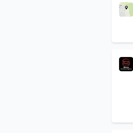
srv_1757525613554_erasmhtbd
(
2
)
Cantina vini
(
1
)
Parcheggio
(
1
)
Bar
(
1
)
Produzione liquori
(
1
)
Tavoli interni
(
1
)
Disponibilità veranda
(
1
)
Menu turistici
(
1
)
Area giochi per bambini
(
1
)
Musica dal vivo
(
1
)
Colazioni
(
1
)
Organizzazione eventi
(
1
)
Menu alla carta
(
1
)
Sala meeting
(
1
)
Si accettano animali
(
1
)
Banqueting
(
1
)