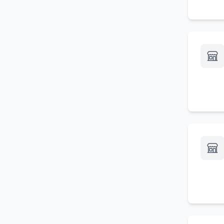
Posti a sedere
(
2
)
Lounge bar
(
2
)
Organizzazione buffet
(
2
)
Menu a prezzo fisso a
(
2
)
mezzogiorno
Gastronomia calda
(
2
)
Organizzazione di coffee
(
2
)
break
Food truck
(
2
)
Pasta espressa
(
2
)
Menu per studenti
(
2
)
Ristorazione collettiva per la
(
2
)
scuola
Mense aziendali
(
2
)
Fast food
(
2
)
Cucina turca
(
2
)