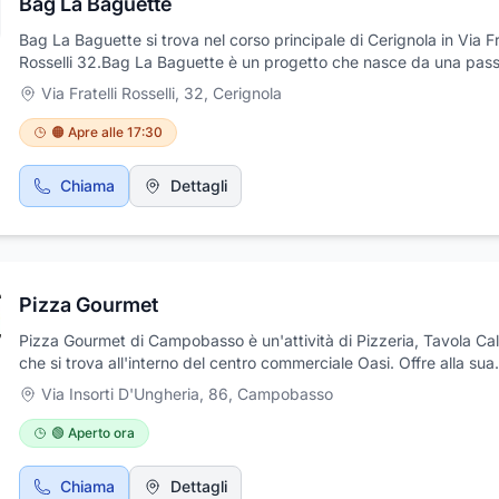
Bag La Baguette
Bag La Baguette si trova nel corso principale di Cerignola in Via Fra
Rosselli 32.Bag La Baguette è un progetto che nasce da una pas
del titolare Luigi appassionato di cibo e sempre alla ricerca di gust
Via Fratelli Rosselli, 32
,
Cerignola
abbinamenti innovativi. Da questo suo amore nasce il sogno di
trasformare questa passione in un lavoro e condividere con voi il 
🟠 Apre alle 17:30
amore per la cucina.Da qui nasce "Bag "La Baguette innovativa d
gusto unico e dall'aspetto inconfondibile, in quanto proposta in
Chiama
Dettagli
abbinamento ai migliori prodotti della cucina pugliese, conserve e 
delle aziende più ricercate del posto. Se volete assaporare una b
gustosa e saporita in compagnia Luigi vi aspetta per un esperienz
gusto unica e irripetibile.
Pizza Gourmet
Pizza Gourmet di Campobasso è un'attività di Pizzeria, Tavola Ca
che si trova all'interno del centro commerciale Oasi. Offre alla sua
affezionata clientela deliziose pizze al taglio, servizio di caffetteria
Via Insorti D'Ungheria, 86
,
Campobasso
possibilità pranzi veloci, sempre dedicando massima attenzione al
scelta delle materie prime, fresche di giornate e stagionali. Oltre a
🟢 Aperto ora
colazioni, aperitivi e pizze farcite in numerosi gusti, potrete gusta
piatti, zuppe, baccalà e specialità della cucina molisana in genere.
Chiama
Dettagli
consentito il pagamento con bancomat e si accettano buoni past