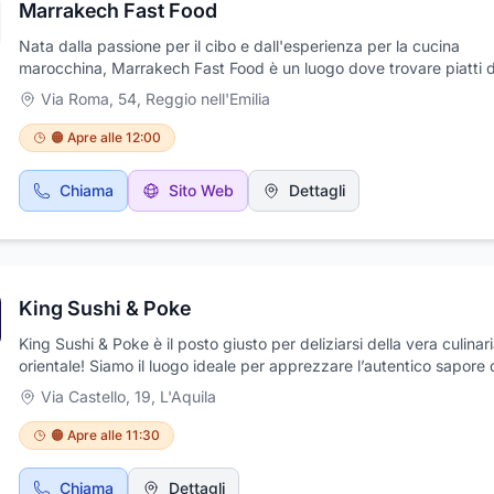
Marrakech Fast Food
mandaci un whatsapp al 3476251010 risponderemo prontamente 
tue domande
Nata dalla passione per il cibo e dall'esperienza per la cucina
marocchina, Marrakech Fast Food è un luogo dove trovare piatti d
cucina tipica marocchina da asporto. Il locale elegante e raffinato
Via Roma, 54
,
Reggio nell'Emilia
in ogni minimo dettaglio vi accoglierà nell'attesa della vostra ordi
e vi offrirà la possibilità di gustare in anteprima qualche specialità 
🟠 Apre alle 12:00
sua cucina. Nadia, la titolare, cuoca sopraffina, è specializzata nel
preparazione di tutte le pietanze tipiche della cucina marocchina.
Chiama
Sito Web
Dettagli
aspettiamo per proporvi piatti gustosi, preparati con cura e con
ingredienti rigorosamente selezionati. Prenota il tuo menu da aspor
scoperta dei sapori di Marrakech!
King Sushi & Poke
King Sushi & Poke è il posto giusto per deliziarsi della vera culinar
orientale! Siamo il luogo ideale per apprezzare l’autentico sapore 
Sushi. Con ingredienti freschi offriamo un'esperienza gastronomic
Via Castello, 19
,
L'Aquila
che soddisfa ogni palato.. Ci troviamo in Via Castello,19 - 67100
L'AQUILA (AQ)
🟠 Apre alle 11:30
Chiama
Dettagli