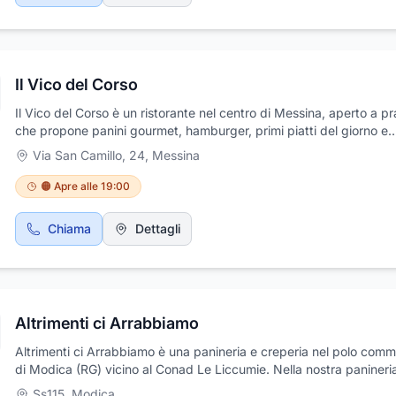
elettronici.
Il Vico del Corso
Il Vico del Corso è un ristorante nel centro di Messina, aperto a p
che propone panini gourmet, hamburger, primi piatti del giorno e
specialità alla griglia. Perfetto per una pausa gustosa e veloce, un
Via San Camillo, 24
,
Messina
ingredienti di qualità e ricette originali in un ambiente accogliente.
Disponibili anche birre artigianali italiane e internazionali.
🟠 Apre alle 19:00
Chiama
Dettagli
Altrimenti ci Arrabbiamo
Altrimenti ci Arrabbiamo è una panineria e creperia nel polo comm
di Modica (RG) vicino al Conad Le Liccumie. Nella nostra panineri
assaggiare il meglio dello street food e delle preparazioni artigiana
Ss115
,
Modica