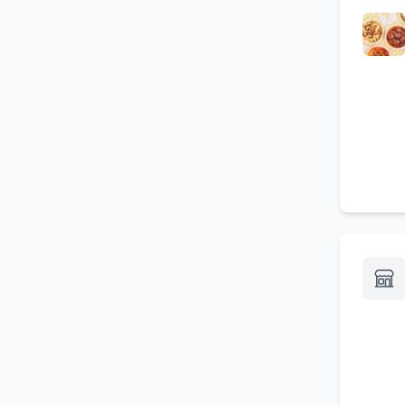
Catering per convegni
(
1
)
Consegna a domicilio per
(
1
)
aziende
Giro pizza
(
1
)
Pub
(
1
)
Bataro?
(
1
)
Friggitoria da asporto
(
1
)
Organizzazione feste per
(
1
)
bambini
Solarium
(
1
)
Locali climatizzati
(
1
)
Paninoteca
(
1
)
Servizio ristorante
(
1
)
Disponibilità di seggiolini da
(
1
)
tavolo per bambini
Noleggio ombrelloni e sedie
(
1
)
a sdraio
Piatti da asporto
(
1
)