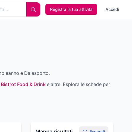
Registra la tua attività
Accedi
compleanno e Da asporto
.
 Bistrot Food & Drink
e altre
. Esplora le schede per
Mappa risultati
Espandi