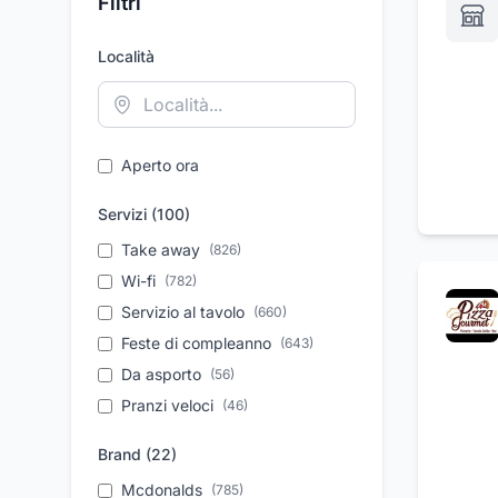
Filtri
Località
Aperto ora
Servizi (
100
)
Take away
(
826
)
Wi-fi
(
782
)
Servizio al tavolo
(
660
)
Feste di compleanno
(
643
)
Da asporto
(
56
)
Pranzi veloci
(
46
)
Consegna a domicilio
(
41
)
Brand (
22
)
Aperitivi
(
21
)
Mcdonalds
(
785
)