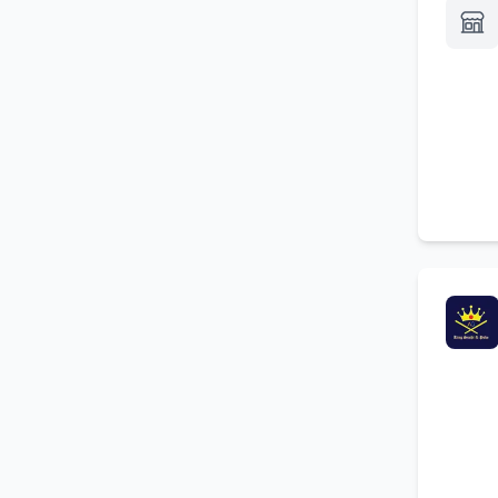
Sushi a domicilio
(
2
)
Pagamento bollette
(
2
)
Cantina vini
(
2
)
Pizza a mezzogiorno
(
2
)
Ristorante
(
2
)
Servizi per cerimonie
(
2
)
Gastronomia da asporto
(
2
)
Menu di pesce
(
2
)
Piatti a domicilio
(
2
)
Catering per ricevimenti
(
2
)
All you can eat
(
2
)
Ristorazione per aziende
(
2
)
Location per eventi
(
2
)
Cena a domicilio
(
2
)
Ristorazione a pranzo
(
2
)
Pizza a domicilio con
(
2
)
consegna gratuita