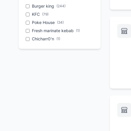
Servizio di catering
(
12
)
Burger king
(
244
)
Prima colazione
(
10
)
KFC
(
79
)
Apericena
(
8
)
Poke House
(
34
)
Parcheggio
(
7
)
Fresh marinate kebab
(
1
)
Pranzi di lavoro
(
7
)
Chicharr0'n
(
1
)
Feste private
(
7
)
Enpanadas
(
1
)
Gastronomia
(
5
)
Enpanadas colombiana
(
1
)
Colazioni di lavoro
(
5
)
Tequenos
(
1
)
Buffet
(
5
)
Empanadas colombiana
(
1
)
Pizza a pranzo
(
5
)
Enpanadas argentinas
(
1
)
Pizza a domicilio
(
5
)
Arepas rellenas de queso o
Consegna a domicilio di
(
1
)
(
5
)
carne
hamburger
Coxinha
(
1
)
Organizzazione di feste
(
4
)
Kibe
(
1
)
Menu per bambini
(
4
)
Pan de queso
(
1
)
Pizzeria con forno a legna
(
4
)
Salchipapa
(
1
)
srv_1757429933706_ylv7tbsa0
(
4
)