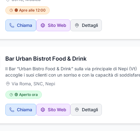
coniugando gusto e praticità. L’ampia offerta dei panini ti permett
soddisfare ogni tipo di esigenza sia per la pausa pranzo che per l
🟠 Apre alle 12:00
L’ attività è un punto di riferimento sia per la città e sia per tutti i 
del polo commerciale.
Chiama
Sito Web
Dettagli
Bar Urban Bistrot Food & Drink
Il Bar “Urban Bistro Food & Drink” sulla via principale di Nepi (Vt)
accoglie i suoi clienti con un sorriso e con la capacità di soddisfar
richiesta: colazioni, cornetteria, gelato artigianale ma anche pranz
Via Roma, SNC
,
Nepi
cene da consumarsi sul posto o da asporto: primi piatti espressi, 
secondi di carne e di pesce, dolci e quant’altro, sempre attenti all
🟢 Aperto ora
qualità ed alla soddisfazione del cliente. Voglia di fare un aperitiv
a trovarci e prova i nostri fantastici cocktail, drink e taglieri il tutto
Chiama
Sito Web
Dettagli
accompagnato da ottima musica di sottofondo. Non finisce qui p
nel Bar Urban Bistrot Food & Drink potrai organizzare le tue feste 
compleanni con un servizio esclusivo ricco di prelibatezze e qualit
Cosa aspetti a mettere “Mi Piace” alla nostra pagina Facebook pe
rimanere sempre aggiornato sui nostri eventi e promozioni. Chiam