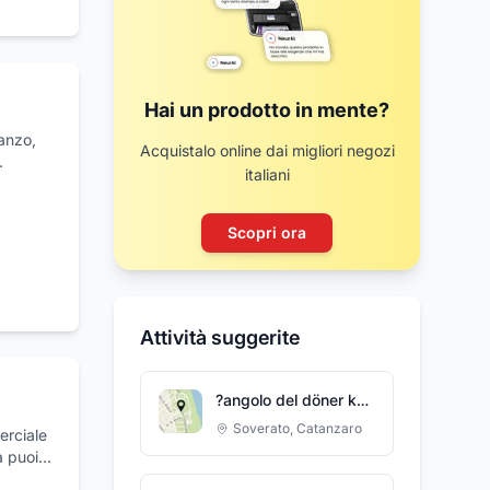
Hai un prodotto in mente?
ranzo,
Acquistalo online dai migliori negozi
italiani
isce
Scopri ora
Attività suggerite
?angolo del döner kebab
Soverato
,
Catanzaro
erciale
a puoi
li