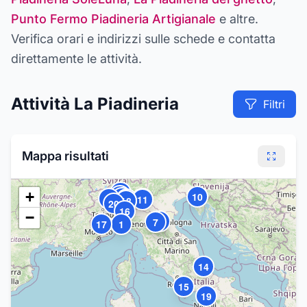
Punto Fermo Piadineria Artigianale
e altre
.
Verifica orari e indirizzi sulle schede e contatta
direttamente le attività.
Attività
La Piadineria
Filtri
Mappa risultati
3
+
13
10
12
6
8
2
11
18
4
20
16
−
5
9
7
17
1
14
15
19