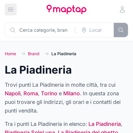
Apri menu principale
Home
Brand
La Piadineria
La Piadineria
Trovi punti
La Piadineria
in molte città, tra cui
Napoli
,
Roma
,
Torino
e
Milano
. In questa zona
puoi trovare gli indirizzi, gli orari e i contatti dei
punti vendita.
Tra i punti
La Piadineria
in elenco:
La Piadineria
,
Piadineria SoleLuna
,
La Piadineria del ghetto
,