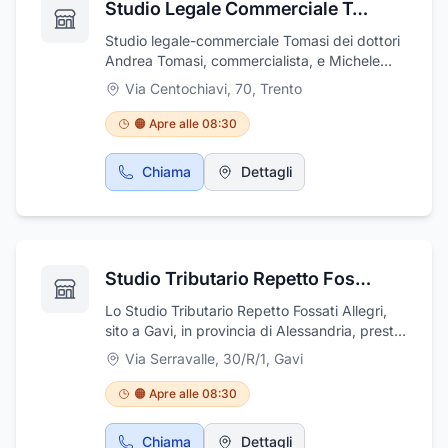
Studio Legale Commerciale Tomasi
Studio legale-commerciale Tomasi dei dottori
Andrea Tomasi, commercialista, e Michele
Tomasi, avvocato, ha sede a Trento in via
Via Centochiavi, 70
,
Trento
Centochiavi, 70. Presso il nostro studio ogni
nostro assistito riceverà una professionale
🟠 Apre alle 08:30
consulenza in ambito amministrativo,
professionale, legale, commerciale e
Chiama
Dettagli
contabile.
Studio Tributario Repetto Fossati Allegri
Lo Studio Tributario Repetto Fossati Allegri,
sito a Gavi, in provincia di Alessandria, presta
consulenza commerciale e tributaria, con
Via Serravalle, 30/R/1
,
Gavi
professionalità e competenza. La sua attività
si svolge nei seguenti campi: amministrazione
🟠 Apre alle 08:30
immobili, analisi di bilancio, perizie giurate,
servizi di consulenza commerciale,
Chiama
Dettagli