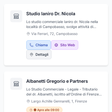
trasmissioni telematiche.
Studio Ianiro Dr. Nicola
Lo studio commerciale Ianiro dr. Nicola nella
località di Campobasso, svolge attività di
consulenza e assistenza contabile e fiscale. Il
Via Ferrari, 72
,
Campobasso
commercialista si occupa di aggiornamento
della contabilità, stesura bilanci e redazione
Chiama
Sito Web
delle prescritte dichiarazioni fiscali, con
assistenza presso i competenti uffici. Inoltre lo
Dettagli
studio offre assistenza e consulenza per la
redazione e la presentazione di ricorsi alle
commissioni tributarie, oltre a consulenze
societarie e d'impresa, controllo di gestione e
analisi di bilancio. Il commercialista Ianiro dr.
Albanetti Gregorio e Partners
Nicola riceve presso lo studio sito in via
Ferrari, 72 a Campobasso.
Lo Studio Commerciale - Legale - Tributario
del dr. Albanetti, iscritto all'Ordine di Firenze,
ha maturato la sua esperienza in oltre 30 anni
Largo Achille Gennarelli, 1
,
Firenze
di professione ed è specializzato nel diritto
contrattuale, compravendite ed affitti di
🟠 Apre alle 09:00