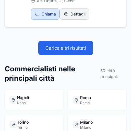
Via Liguria, 2
,
Siena
aziende e imprenditori di qualsiasi genere.
Specializzati nella tenuta della contabilità,
Chiama
Dettagli
bilanci, amministrazione del personale e
dichiarazioni fiscali. Lo studio è presente
anche a Radda in Chianti in via Dietro Le Mura
20 ed è contattabile al numero di telefono
0577735660.
Carica altri risultati
Commercialisti nelle
50
città
principali città
principali
Napoli
Roma
Napoli
Roma
Torino
Milano
Torino
Milano