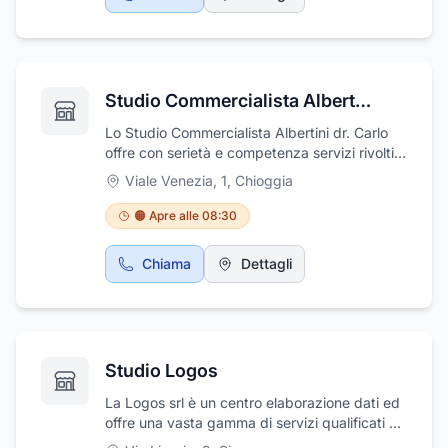
consulenza generale sulle strategie fiscali,
contabilità ordinaria per esercenti arti e
professioni, amministrazione aziende, perizie,
piani finanziari, servizi di consulenza fiscale,
consulenza di leasing, consulenza per
Studio Commercialista Albertini Dott. Carlo
lavoratori autonomi, contabilità semplificata
per artisti e per professionisti e studi di
Lo Studio Commercialista Albertini dr. Carlo
fattibilità per la creazione di nuove imprese.
offre con serietà e competenza servizi rivolti a
privati ed aziende.Lo studio di Chioggia, in
Viale Venezia, 1
,
Chioggia
provincia di Venezia, si occupa della stesura
dei bilanci di previsione periodici, della tenuta
🟠 Apre alle 08:30
della contabilità, di dichiarazioni fiscali e di
revisione dei conti. Lo studio si occupa,
Chiama
Dettagli
inoltre, di consulenza fiscale, di dichiarazione
dei redditi e della redazione di modelli F24,
effettua consulenza societaria, dichiarativi
fiscali, calcolo IMU, contabilità ordinaria e
semplificata.
Studio Logos
La Logos srl è un centro elaborazione dati ed
offre una vasta gamma di servizi qualificati e
completi, atti a soddisfare le esigenze di