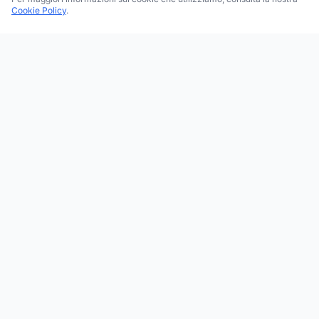
Cookie Policy
.
Trova le migliori attività commerciali, negozi e servizi in tutta
Italia. Ricerca per categoria, brand, regione, provincia e città.
Facebook
Instagram
Twitter
ESPLORA
Tutte le Categorie