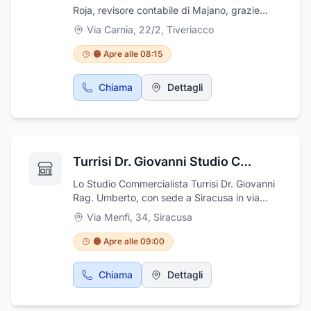
disposizione della propria clientela.
Roja, revisore contabile di Majano, grazie
all'esperienza ventennale acquisita nel
Via Carnia, 22/2
,
Tiveriacco
settore, offre una consulenza qualificata alle
aziende in materia di verifica di bilancio ed in
🟠 Apre alle 08:15
tutte le attività ad essa correlate. Il Dott. Roja
riceve su appuntamento. Lo studio si trova a
Chiama
Dettagli
Majano in via Carnia, 22/2, nella provincia di
Udine.
Turrisi Dr. Giovanni Studio Commercialista
Lo Studio Commercialista Turrisi Dr. Giovanni
Rag. Umberto, con sede a Siracusa in via
Menfi, 34 rivolge i suoi servizi sia alle aziende
Via Menfi, 34
,
Siracusa
che ai privati. Lo studio è specializzato in
consulenza fiscale, tributaria, amministrativa,
🟠 Apre alle 09:00
contabilità ordinaria, predisposizioni di
dichiarazioni e denunce fiscali, consulenze
Chiama
Dettagli
amministrative, domiciliazioni di società,
predisposizione bilanci, contabilità e
consulenza aziendale, pratiche Iva e