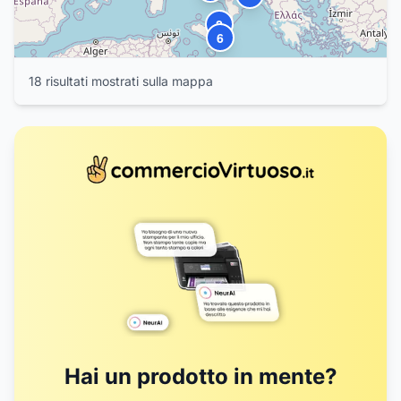
2
6
18
risultat
i
mostrat
i
sulla mappa
Hai un prodotto in mente?