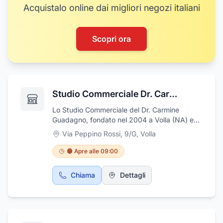
Acquistalo online dai migliori negozi italiani
Scopri ora
Studio Commerciale Dr. Carmine Guadagno
Lo Studio Commerciale del Dr. Carmine
Guadagno, fondato nel 2004 a Volla (NA) e
con sede in Via Rossi nr. 9/G, si distingue
Via Peppino Rossi, 9/G
,
Volla
come un punto di riferimento consolidato nel
settore della consulenza del lavoro e
🟠 Apre alle 09:00
fiscale.Specializzato nella consulenza del
lavoro sia per le aziende che per i lavoratori,
Chiama
Dettagli
lo studio fornisce servizi mirati e
personalizzati per garantire conformità
normativa, ottimizzazione dei processi
aziendali e tutela dei diritti dei lavoratori.
Grazie a un team di professionisti esperti e