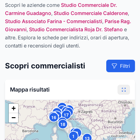
Scopri le aziende come
Studio Commerciale Dr.
Carmine Guadagno
,
Studio Commerciale Calderone
,
Studio Associato Farina - Commercialisti
,
Parise Rag.
Giovanni
,
Studio Commercialista Roja Dr. Stefano
e
altre
. Esplora le schede per indirizzi, orari di apertura,
contatti e recensioni degli utenti.
Scopri
commercialisti
Filtri
Mappa risultati
11
+
5
15
10
4
3
17
12
14
−
16
8
18
7
9
1
13