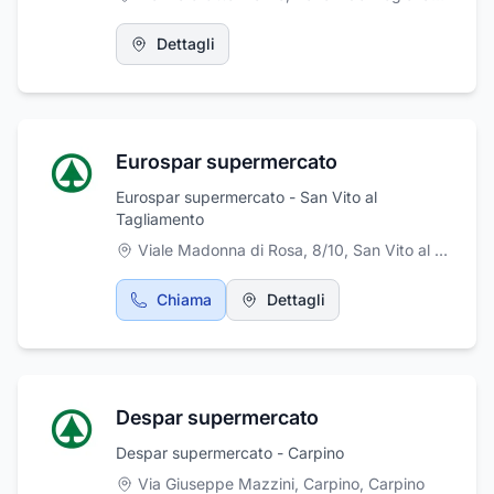
un'ampia scelta di prodotti per tutti i palati,
venduti sfusi in base alle vostre esigenze di
Dettagli
acquisto. Ben fornito è anche il reparto frutta
e verdura, con prodotti freschi e di stagione,
anche a Km 0. Un comodo parcheggio
esterno gratuito completa l'offerta
commerciale del supermercato Saraceno
Eurospar supermercato
Despar Express di Roccapiemonte.
Eurospar supermercato - San Vito al
Tagliamento
Viale Madonna di Rosa, 8/10, San Vito al Tagliamento, 8/10, San Vito al Tagliamento
Chiama
Dettagli
Despar supermercato
Despar supermercato - Carpino
Via Giuseppe Mazzini, Carpino
,
Carpino