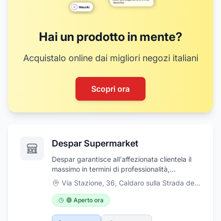
Hai un prodotto in mente?
Acquistalo online dai migliori negozi italiani
Scopri ora
Despar Supermarket
Despar garantisce all'affezionata clientela il
massimo in termini di professionalità,
gentilezza e cortesia del personale, sempre
Via Stazione, 36
,
Caldaro sulla Strada del Vino
pronto a soddisfare ogni richiesta qualità e
freschezza dei prodotti, grazie ad arrivi
🟢 Aperto ora
giornalieri di tutti gli articoli direttamente dai
luoghi di produzione, rappresentano, insieme