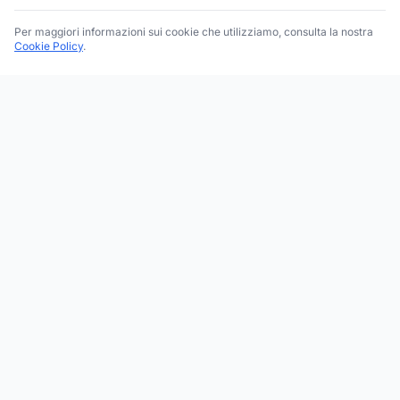
Per maggiori informazioni sui cookie che utilizziamo, consulta la nostra
Cookie Policy
.
Trova le migliori attività commerciali, negozi e servizi in tutta
Italia. Ricerca per categoria, brand, regione, provincia e città.
Facebook
Instagram
Twitter
ESPLORA