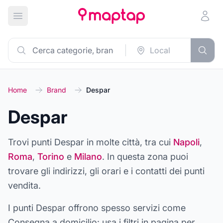
Apri menu principale
Home
Brand
Despar
Despar
Trovi punti
Despar
in molte città, tra cui
Napoli
,
Roma
,
Torino
e
Milano
. In questa zona puoi
trovare gli indirizzi, gli orari e i contatti dei punti
vendita.
I punti
Despar
offrono spesso servizi come
Consegna a domicilio
: usa i filtri in pagina per