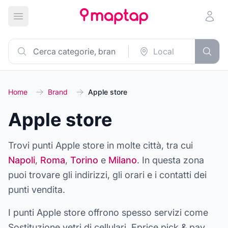
Apri menu principale
Home
Brand
Apple store
Apple store
Trovi punti
Apple store
in molte città, tra cui
Napoli
,
Roma
,
Torino
e
Milano
. In questa zona
puoi trovare gli indirizzi, gli orari e i contatti dei
punti vendita.
I punti
Apple store
offrono spesso servizi come
Sostituzione vetri di cellulari, Eprice pick & pay,