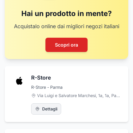
Hai un prodotto in mente?
Acquistalo online dai migliori negozi italiani
Scopri ora
R-Store
R-Store - Parma
Via Luigi e Salvatore Marchesi, 1a, 1a, Parma
,
Pa
Dettagli