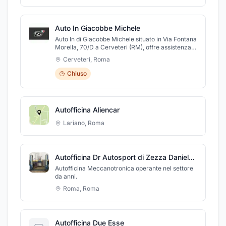
Auto In Giacobbe Michele
Auto In di Giacobbe Michele situato in Via Fontana
Morella, 70/D a Cerveteri (RM), offre assistenza
meccanica ed elettrauto per ogni tipo di
Cerveteri
,
Roma
autovettura, garantendo una pronta risoluzione di
ogni problematica relativa alle parti elettriche o
Chiuso
meccaniche della vostra macchina. Non lascia
mai il cliente nella fornitura dei pneumatici più
adatti alle vetture e le allestisce in modo
personalizzato. Per preventivi ci potete
Autofficina Aliencar
contattare all'indirizzo email:
auto.in.cerveteri@gmail.com. Centro Revisioni e
Lariano
,
Roma
soccorso stradale sono trai servizi disponibili
presso la Auto In. Oppure visitate il nostro sito
web per avere ulteriori informazioni.
Autofficina Dr Autosport di Zezza Daniele e Roberto
Autofficina Meccanotronica operante nel settore
da anni.
Roma
,
Roma
Autofficina Due Esse