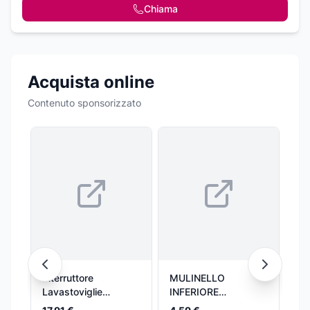
Chiama
Acquista online
Contenuto sponsorizzato
Interruttore
MULINELLO
WH
Lavastoviglie
INFERIORE
48
Sensore Ottico
SPRUZZATORE
PR