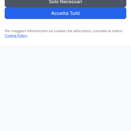
Solo Necessari
Accetta Tutti
Per maggiori informazioni sui cookie che utilizziamo, consulta la nostra
Cookie Policy
.
Trova le migliori attività commerciali, negozi e servizi in tutta
Italia. Ricerca per categoria, brand, regione, provincia e città.