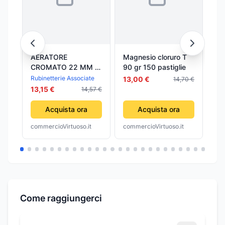
AERATORE
Magnesio cloruro T
CROMATO 22 MM X
90 gr 150 pastiglie
Ni
1 F**- RUBINETTERIE
Rubinetterie Associate
13,00 €
14,70 €
30
ASSOCIATE- 15,0 pz
13,15 €
14,57 €
Acquista ora
Acquista ora
commercioVirtuoso.it
commercioVirtuoso.it
com
Come raggiungerci