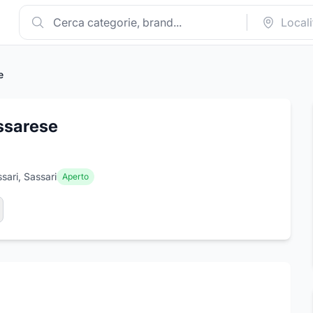
e
ssarese
sari, Sassari
Aperto