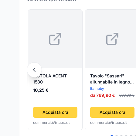
PISTOLA AGENT
Tavolo "Sassari"
1580
allungabile in legno
per sala da pranzo
Itamoby
10,25 €
da 769,90 €
899,90 €
Acquista ora
Acquista ora
commercioVirtuoso.it
commercioVirtuoso.it