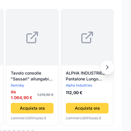
Tavolo consolle
ALPHA INDUSTRIES
ALPH
"Sassari" allungabile
Pantalone Lungo
Pant
in legno per sala da
Uomo Agent Pant
Uomo
Itamoby
Alpha Industries
Alpha 
pranzo
Taupe
Blac
da
112,00 €
112,
1.219,90 €
1.064,90 €
Acquista ora
Acquista ora
commercioVirtuoso.it
commercioVirtuoso.it
comme