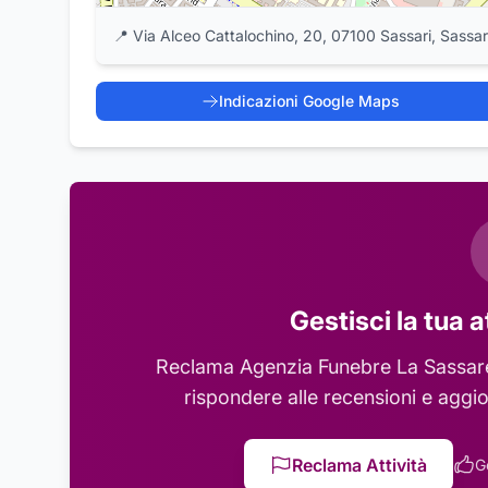
📍
Via Alceo Cattalochino, 20, 07100 Sassari, Sassar
Indicazioni Google Maps
Gestisci la tua a
Reclama
Agenzia Funebre La Sassar
rispondere alle recensioni e aggio
Reclama Attività
G