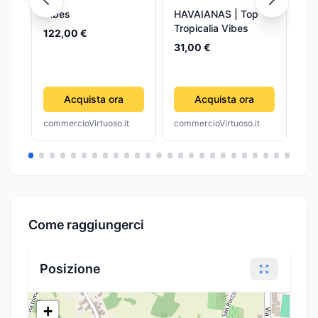
Vibes
HAVAIANAS | Top
Za
Tropicalia Vibes
TR
122,00 €
Na
Kin
31,00 €
62
Acquista ora
Acquista ora
commercioVirtuoso.it
commercioVirtuoso.it
com
Come raggiungerci
Posizione
+