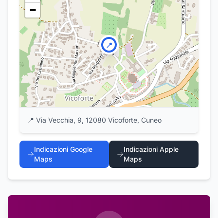
−
📍
📍
Via Vecchia, 9, 12080 Vicoforte, Cuneo
Indicazioni Google
Indicazioni Apple
Maps
Maps