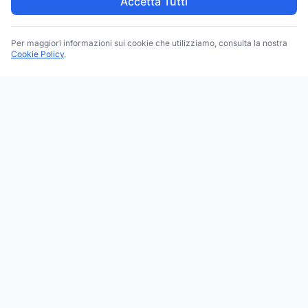
Accetta Tutti
Per maggiori informazioni sui cookie che utilizziamo, consulta la nostra
Cookie Policy
.
Trova le migliori attività commerciali, negozi e servizi in tutta
Italia. Ricerca per categoria, brand, regione, provincia e città.
Facebook
Instagram
Twitter