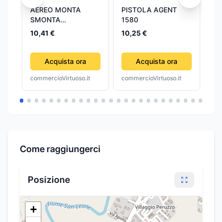
AEREO MONTA
PISTOLA AGENT
PO
SMONTA
1580
AC
MECCANICO JUNIOR
SO
TrA
10,41 €
10,25 €
FO
13
ST
CA
Acquista ora
Acquista ora
FU
commercioVirtuoso.it
commercioVirtuoso.it
com
Come raggiungerci
Posizione
+