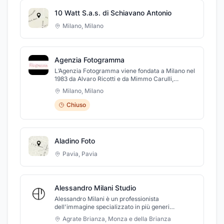
10 Watt S.a.s. di Schiavano Antonio
Milano
,
Milano
Agenzia Fotogramma
L’Agenzia Fotogramma viene fondata a Milano nel
1983 da Alvaro Ricotti e da Mimmo Carulli,
fotografo de l’Unità. L’agenzia opera per i
Milano
,
Milano
principali quotidiano nell'ambito del
fotogiornalismo, dalla politica alla cronaca,
Chiuso
producendo foto e video per importanti testate
giornalistiche come La Repubblica, Corriere della
sera e per gruppi editoriali come RCS, Mediaset,
Espresso. Oggi l’Agenzia mette la propria
Aladino Foto
esperienza a disposizione della clientela
istituzionale permettendo loro di farsi conoscere
Pavia
,
Pavia
tramite foto e video di eventi aziendali, di spazi e
strutture. Ci occupiamo di fotografia
professionale, industriale, pubblicitaria, servizi
fotografici di moda, di eventi, di spettacoli,
Alessandro Milani Studio
effettuiamo stampa e ritocchi fotografici.
Contattateci per qualsiasi informazione o venite a
Alessandro Milani è un professionista
trovarci in studio in Via Pasquale Paoli 8 a Milano.
dell'immagine specializzato in più generi
fotografici. Da anni opera come fotografo nelle
Agrate Brianza
,
Monza e della Brianza
zone di Milano e della Brianza. Negli ultimi anni ha