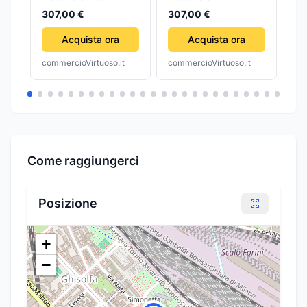
307,00 €
307,00 €
44
Acquista ora
Acquista ora
commercioVirtuoso.it
commercioVirtuoso.it
com
Come raggiungerci
Posizione
+
−