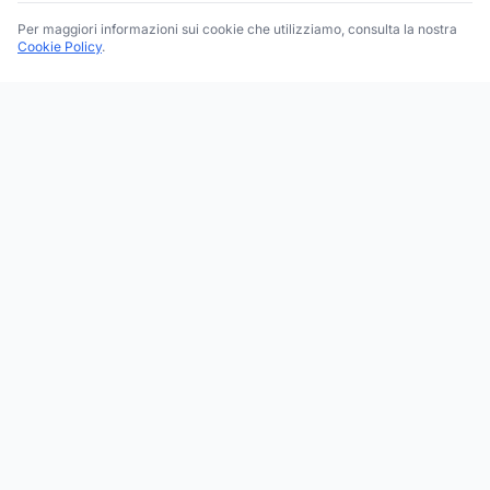
Per maggiori informazioni sui cookie che utilizziamo, consulta la nostra
Cookie Policy
.
Trova le migliori attività commerciali, negozi e servizi in tutta
Italia. Ricerca per categoria, brand, regione, provincia e città.
Facebook
Instagram
Twitter
ESPLORA