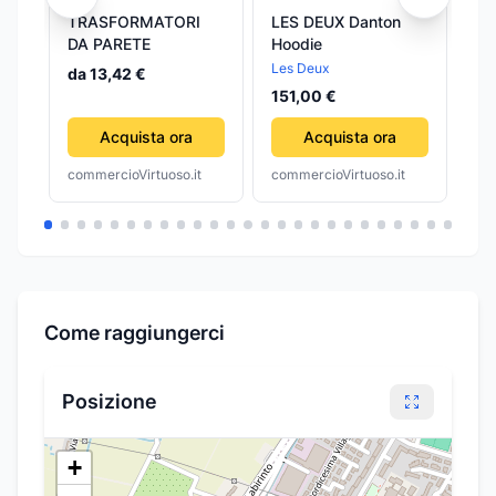
TRASFORMATORI
LES DEUX Danton
PU
DA PARETE
Hoodie
T
EL
Les Deux
Pa
da 13,42 €
20
151,00 €
12
- 
CO
Acquista ora
Acquista ora
commercioVirtuoso.it
commercioVirtuoso.it
com
Come raggiungerci
Posizione
+