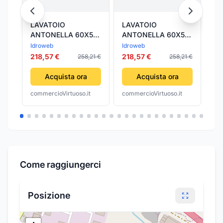
LAVATOIO
LAVATOIO
C
ANTONELLA 60X50
ANTONELLA 60X50
AN
CM CON SIFONE
CM CON SIFONE
+ 
Idroweb
Idroweb
Id
NOCE- 1,0 pz
PALISSANDRO- 1,0
NO
218,57 €
218,57 €
27
258,21 €
258,21 €
pz
Acquista ora
Acquista ora
commercioVirtuoso.it
commercioVirtuoso.it
com
Come raggiungerci
Posizione