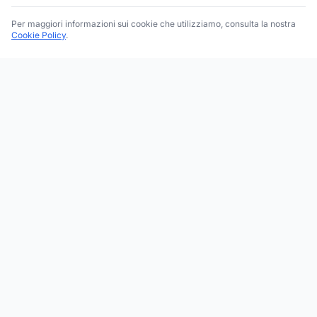
Per maggiori informazioni sui cookie che utilizziamo, consulta la nostra
Cookie Policy
.
Trova le migliori attività commerciali, negozi e servizi in tutta
Italia. Ricerca per categoria, brand, regione, provincia e città.
Facebook
Instagram
Twitter
ESPLORA