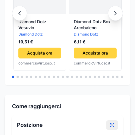
Diamond Dotz
Diamond Dotz Box
Di
Vesuvio
Arcobaleno
Pi
Diamond Dotz
Diamond Dotz
Di
19,51 €
6,11 €
22
Acquista ora
Acquista ora
commercioVirtuoso.it
commercioVirtuoso.it
com
Come raggiungerci
Posizione