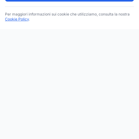
Per maggiori informazioni sui cookie che utilizziamo, consulta la nostra
Cookie Policy
.
Trova le migliori attività commerciali, negozi e servizi in tutta
Italia. Ricerca per categoria, brand, regione, provincia e città.
Facebook
Instagram
Twitter