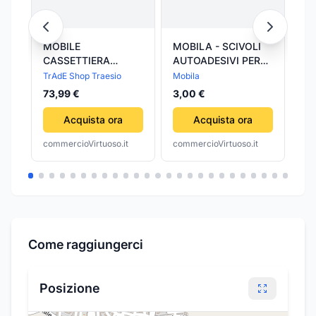
MOBILE
MOBILA - SCIVOLI
MO
CASSETTIERA
AUTOADESIVI PER
PE
LEGNO CON 3
MOBILI
TrAdE Shop Traesio
Mobila
Mob
CASSETTI
73,99 €
3,00 €
0,
ARREDAMENTI
CUCINA
Acquista ora
Acquista ora
PORTAOGGETTI
commercioVirtuoso.it
commercioVirtuoso.it
com
MULTIUSO
Come raggiungerci
Posizione