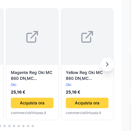
Magente Reg Oki MC
Yellow Reg Oki MC
Blac
860 DN,MC
860 DN,MC
C33
212
860CDTN,MC
860CDTN,MC
363d
Oki
Oki
Oki
860CDXN.10K44059210
860CDXN.10K44059209
3.5K
25,16 €
25,16 €
14,9
Acquista ora
Acquista ora
commercioVirtuoso.it
commercioVirtuoso.it
comme