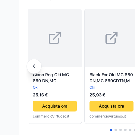
Ciano Reg Oki MC
Black For Oki MC 860
860 DN,MC
DN,MC 860CDTN,MC
860CDTN,MC
860CDXN.9,5K44059
Oki
Oki
860CDXN-
25,16 €
25,93 €
10K44059211
Acquista ora
Acquista ora
commercioVirtuoso.it
commercioVirtuoso.it