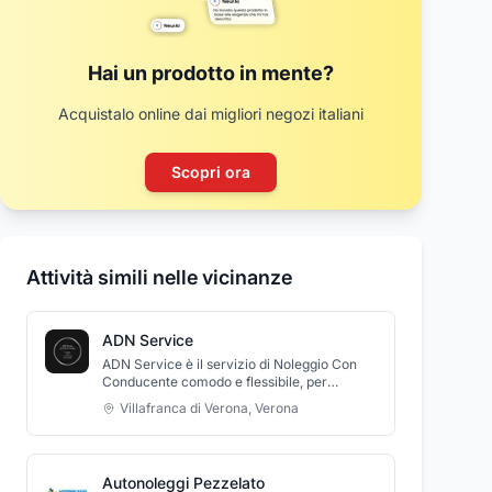
Hai un prodotto in mente?
Acquistalo online dai migliori negozi italiani
Scopri ora
Attività simili nelle vicinanze
ADN Service
ADN Service è il servizio di Noleggio Con
Conducente comodo e flessibile, per
risolvere tutti i problemi legati alla mobilità
Villafranca di Verona
,
Verona
urbana ed extraurbana di chiunque abbia
bisogno di muoversi in taxi nella massima
comodità, personalizzando il servizio per
ogni vostra esigenza e/o richiesta. Da noi
Autonoleggi Pezzelato
massima professionalità. Manager e