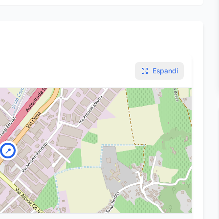
Espandi
📍