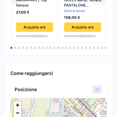
Senses
PANTALONE
GI
PANTALONE
Skills & Genes
Ski
27,00 €
158,00 €
45
Acquista ora
Acquista ora
commercioVirtuoso.it
commercioVirtuoso.it
com
Come raggiungerci
Posizione
+
−