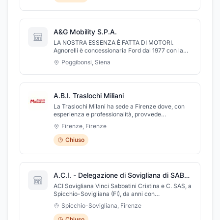
A&G Mobility S.P.A.
LA NOSTRA ESSENZA È FATTA DI MOTORI.
Agnorelli è concessionaria Ford dal 1977 con la
vendita di vetture, veicoli commerciali e reparto
Poggibonsi
,
Siena
assistenza. E' presente nel territorio con questi
servizi nelle sedi di Poggibonsi, Siena e Grosseto.
La famiglia Agnorelli ha continuato la tradizione
passando il testimone ai figli Alessandro e
A.B.I. Traslochi Miliani
Gabriele che, sotto la A&G Mobility, proseguono il
percorso con Ford. Grazie alla squadra dei suoi
La Traslochi Milani ha sede a Firenze dove, con
collaboratori, l'azienda ha acquisito nel tempo la
esperienza e professionalità, provvede
fiducia dei clienti in tutti i settori dell'attività.
all'organizzazione di traslochi di civili abitazioni e
Firenze
,
Firenze
uffici. La ditta, dotata di autoscale per traslochi e
scale aeree, mette a vostra disposizione servizi di
Chiuso
deposito e custodia mobili, di smontaggio e
rimontaggio degli stessi ed è in grado di effettuare
traslochi in tutto il mondo, grazie ad accordi con
importanti case di spedizioni internazionali.
A.C.I. - Delegazione di Sovigliana di SABBATINI CRISTINA E C. S.A.S.
ACI Sovigliana Vinci Sabbatini Cristina e C. SAS, a
Spicchio-Sovigliana (FI), da anni con
professionalità ed efficienza, offre alla clientela
Spicchio-Sovigliana
,
Firenze
tutti i servizi relativi alle pratiche
automobilistiche. Presso l'agenzia potrete
Chiuso