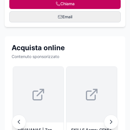
Chiama
Email
Acquista online
Contenuto sponsorizzato
HAVAIANAS | Top
SKILLS &amp; GENES
SK