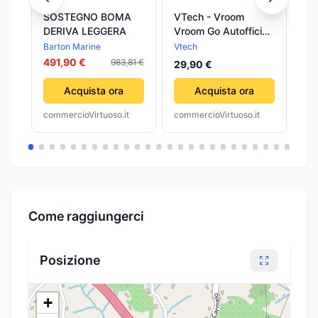
SOSTEGNO BOMA
VTech - Vroom
RA
DERIVA LEGGERA
Vroom Go Autofficina
KI
di Riparazioni
VA
Barton Marine
Vtech
Ra
491,90 €
983,81 €
29,90 €
8,
Acquista ora
Acquista ora
commercioVirtuoso.it
commercioVirtuoso.it
com
Come raggiungerci
Posizione
+