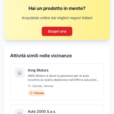
Hai un prodotto in mente?
Acquistalo online dai migliori negozi italiani
Scopri ora
Attività simili nelle vicinanze
Amg Motors
AMG Motors è dove la passione per le auto
incontra la nostra dedizione nell’offrire soluzioni
complete per l'acquisto e la vendita di veicoli. In
Uboldo
,
Varese
un mercato automobilistico in continua
evoluzione, ci impegniamo a diventare il tuo
Chiuso
partner di fiducia, fornendo un servizio rapido,
professionale e conveniente.Che tu voglia
vendere un'auto usata, incidentata o un furgone
affidabile, AMG Motors è qui per semplificare il
Auto 2000 S.a.s.
processo. Con anni di esperienza nel settore, ci