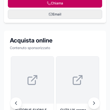
Chiama
Email
Acquista online
Contenuto sponsorizzato
AUTOBUS SUONI E
CUTILUX crema
Au