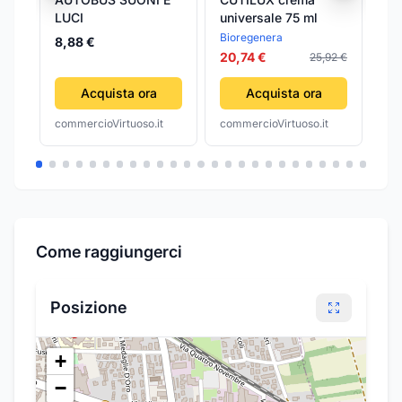
LUCI
universale 75 ml
e 
Bioregenera
Kid
8,88 €
20,74 €
25,92 €
6,
Acquista ora
Acquista ora
commercioVirtuoso.it
commercioVirtuoso.it
com
Come raggiungerci
Posizione
+
−