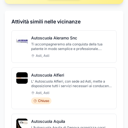
Attività simili nelle vicinanze
Autoscuola Aleramo Snc
Ti accompagneremo alla conquista della tua
patente in modo semplice e professionale.
Guidare è bello, guidare bene è importante!
Asti
,
Asti
Autoscuola Alfieri
L' Autoscuola Alfieri, con sede ad Asti, mette a
disposizione tutti i servizi necessari ai conducenti
di veicoli per il conseguimento di tutti i tipi di
Asti
,
Asti
patenti. L'agenzia fornisce, quindi, supporto
didattico, sia per la prova teorica sia per quella di
Chiuso
guida, per il conseguimento delle patenti di guida
delle categorie AM - A1 - A2 - A - B - B96 e B+E,
nonché per le patenti superiori C - D - E. L'
Autoscuola organizza, inoltre, corsi di recupero
Autoscuola Aquila
punti per tutte le patenti e per la Carta di
Qualificazione del Conducente (CQC) e fornisce
L’Autoscuola Aquila di Genova organizza corsi