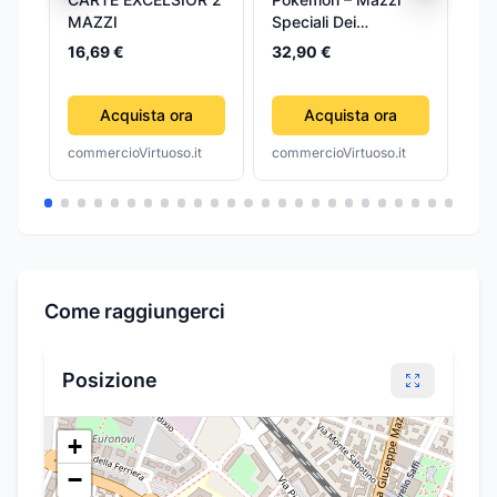
MAZZI
Speciali Dei
Pat
Campionati Mondiali
Pel
Pat
16,69 €
32,90 €
Box da 8 Mazzi
To
24
An
Ci
Acquista ora
Acquista ora
In
commercioVirtuoso.it
commercioVirtuoso.it
com
Ar
Come raggiungerci
Posizione
+
−