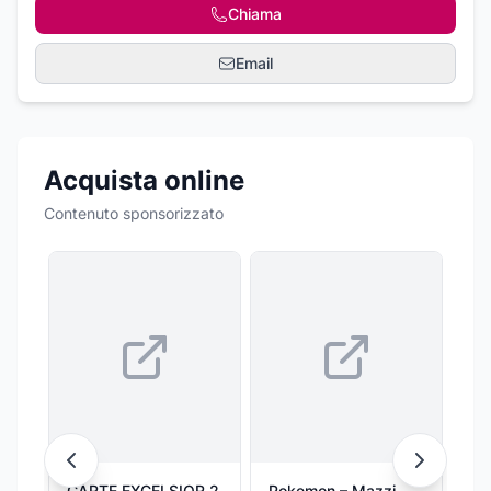
Chiama
Email
Acquista online
Contenuto sponsorizzato
CARTE EXCELSIOR 2
Pokemon – Mazzi
Ci