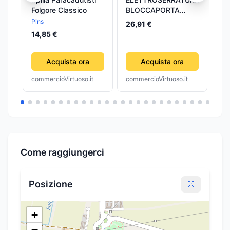
Folgore Classico
BLOCCAPORTA
So
OBLO FAGOR
Pins
Am
26,91 €
(AS0014944)
14,85 €
18
Acquista ora
Acquista ora
commercioVirtuoso.it
commercioVirtuoso.it
com
Come raggiungerci
Posizione
+