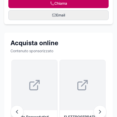
Chiama
Email
Acquista online
Contenuto sponsorizzato
Spilla Paracadutisti
ELETTROSERRATURA
Ca