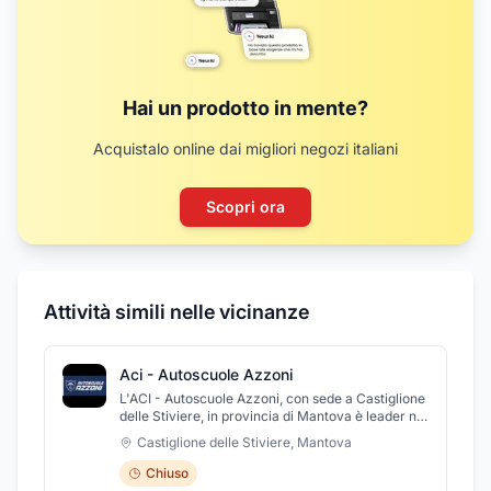
Hai un prodotto in mente?
Acquistalo online dai migliori negozi italiani
Scopri ora
Attività simili nelle vicinanze
Aci - Autoscuole Azzoni
L'ACI - Autoscuole Azzoni, con sede a Castiglione
delle Stiviere, in provincia di Mantova è leader nel
settore dal 1970 e vanta un elevato grado di
Castiglione delle Stiviere
,
Mantova
professionalità grazie alla competenza acquisita
dai propri docenti nel corso degli anni.
Chiuso
L'autoscuola fornisce servizi eccellenti e