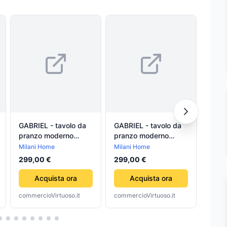
GABRIEL - tavolo da
GABRIEL - tavolo da
HIK
pranzo moderno
pranzo moderno
KC18
allungabile frassinato
allungabile in laminato
AVVI
Milani Home
Milani Home
Hikok
70x110/160 Bianco
frassinato
1,0 p
334,
299,00 €
299,00 €
Milani Home
85x130/180 Tortora
Milani Home
Acquista ora
Acquista ora
commercioVirtuoso.it
commercioVirtuoso.it
comme