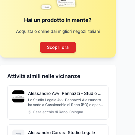
Hai un prodotto in mente?
Acquistalo online dai migliori negozi italiani
Scopri ora
Attività simili nelle vicinanze
Alessandro Avv. Pennazzi - Studio Legale
Lo Studio Legale Avv. Pennazzi Alessandro
ha sede a Casalecchio di Reno (BO) e opera
nei seguenti settori di attività prevalente:
Casalecchio di Reno
,
Bologna
diritto civile, commerciale e di famiglia,
attività giudiziale e stragiudiziale,
consulenze legali ed aziendali,
contrattualistica, problem solving,
Alessandro Carrara Studio Legale
negoziazioni, recupero crediti e rintraccio