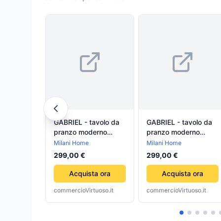
GABRIEL - tavolo da
GABRIEL - tavolo da
pranzo moderno
pranzo moderno
allungabile frassinato
allungabile in laminato
Milani Home
Milani Home
85x130/180 Bianco
frassinato
299,00 €
299,00 €
Milani Home
70x110/160 Tortora
Acquista ora
Acquista ora
commercioVirtuoso.it
commercioVirtuoso.it