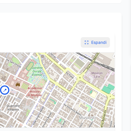
Espandi
📍