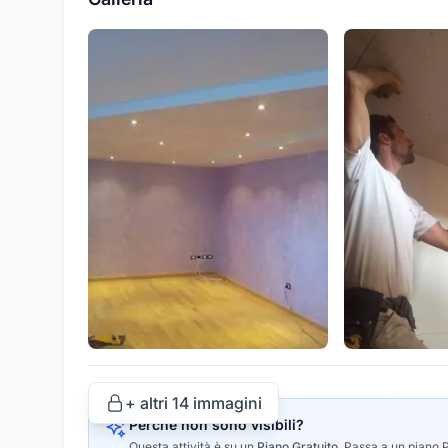
+ altri
14
immagini
Perché non sono visibili?
Questa attività è su un
Piano Gratuito
.
Passa a un piano Pr