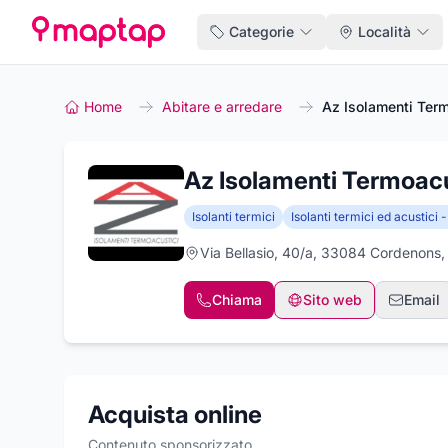
Categorie
Località
Home
Abitare e arredare
Az Isolamenti Term
Az Isolamenti Termoacu
Isolanti termici
Isolanti termici ed acustici -
Via Bellasio, 40/a, 33084 Cordenons
Chiama
Sito web
Email
Acquista online
Contenuto sponsorizzato