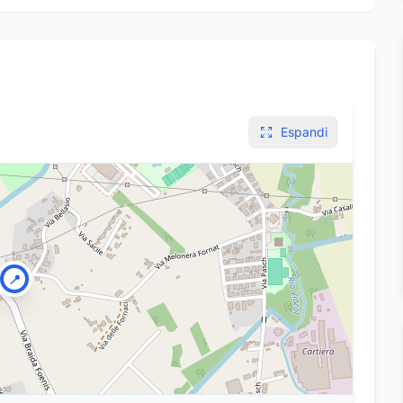
Espandi
📍