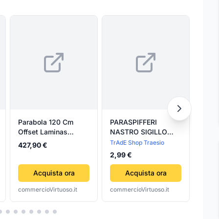
Parabola 120 Cm
PARASPIFFERI
SOT
Offset Laminas
NASTRO SIGILLO
DOP
bianca in fibra di
PORTE FINESTRE
ISO
TrAdE Shop Traesio
Geko
427,90 €
vetro + Az EL
SPUGNA
'DOU
11,20
2,99 €
ISOLAMENTO 4,5MT
Acquista ora
Acquista ora
commercioVirtuoso.it
commercioVirtuoso.it
comme