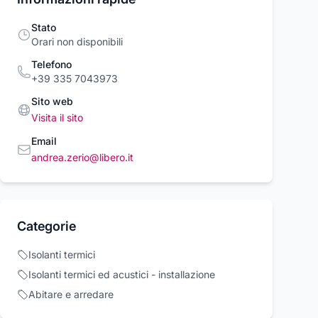
Stato
Orari non disponibili
Telefono
+39 335 7043973
Sito web
Visita il sito
Email
andrea.zerio@libero.it
TOPORTA A
SOTTOPORTA A
SOTTOPORTA 
PIO
DOPPIO
DOPPIO
LAMENTO
ISOLAMENTO
ISOLAMENTO
Geko
Geko
BLE STOP'
'DOUBLE STOP'
'DOUBLE STOP'
 €
11,38 €
11,38 €
12,23 €
12,45 €
Categorie
antracite - GEKO
bianco - GEKO
marrone - GEKO
Acquista ora
Acquista ora
Acquista o
Isolanti termici
Isolanti termici ed acustici - installazione
rcioVirtuoso.it
commercioVirtuoso.it
commercioVirtuoso
Abitare e arredare