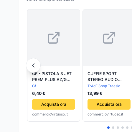
GF - PISTOLA 3 JET
CUFFIE SPORT
PREM PLUS AZ/G
STEREO AUDIO
FASCIA
AURICOLARI
Gf
TrAdE Shop Traesio
MICROFONO MP3
6,40 €
13,99 €
SMARTPHONE
HEADPHONE AZ-77
Acquista ora
Acquista ora
commercioVirtuoso.it
commercioVirtuoso.it