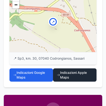
−
📍
📍
Sp3, km. 30, 07040 Codrongianos, Sassari
Indicazioni Google
Indicazioni Apple
Maps
Maps