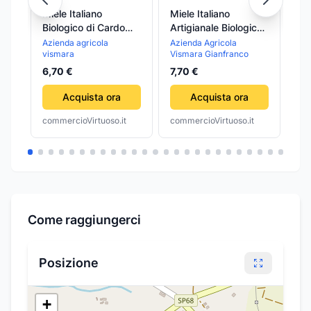
Miele Italiano
Miele Italiano
Ca
Biologico di Cardo
Artigianale Biologico
Sot
250g Azienda
di Timo 250g
3 
Azienda agricola
Azienda Agricola
Azi
vismara
Vismara Gianfranco
Lor
Agricola Vismara
Azienda Agricola
ca
Vismara
Ag
6,70 €
7,70 €
33
Lo
Acquista ora
Acquista ora
commercioVirtuoso.it
commercioVirtuoso.it
com
Come raggiungerci
Posizione
+