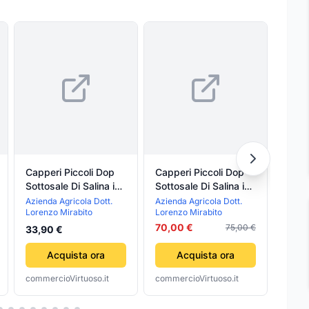
Capperi Piccoli Dop
Capperi Piccoli Dop
Capp
Sottosale Di Salina in
Sottosale Di Salina in
Sotto
3 Buste Da 250g
3 Buste Da 500g
3 Bu
Azienda Agricola Dott.
Azienda Agricola Dott.
Aziend
Lorenzo Mirabito
Lorenzo Mirabito
Loren
cadauna Azienda
cadauna Azienda
cada
Agricola Dott.
Agricola Dott.
70,00 €
Agric
75,00 €
33,90 €
27,0
Lorenzo Mirabito
Lorenzo Mirabito
Loren
Acquista ora
Acquista ora
commercioVirtuoso.it
commercioVirtuoso.it
comme