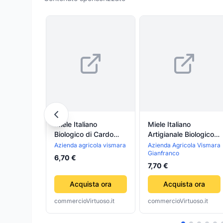
Miele Italiano
Miele Italiano
Biologico di Cardo
Artigianale Biologico
250g Azienda
di Timo 250g Azienda
Azienda agricola vismara
Azienda Agricola Vismara
Gianfranco
Agricola Vismara
Agricola Vismara
6,70 €
7,70 €
Acquista ora
Acquista ora
commercioVirtuoso.it
commercioVirtuoso.it