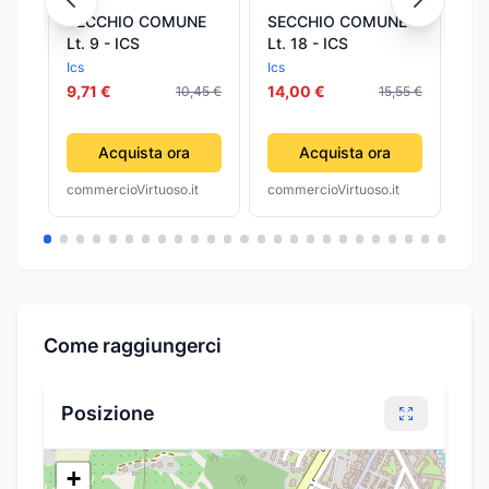
SECCHIO COMUNE
SECCHIO COMUNE
SE
Lt. 9 - ICS
Lt. 18 - ICS
Ics
Ics
Ics
9,71 €
14,00 €
12
10,45 €
15,55 €
Acquista ora
Acquista ora
commercioVirtuoso.it
commercioVirtuoso.it
com
Come raggiungerci
Posizione
+