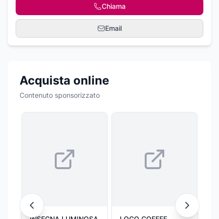
Chiama
Email
Acquista online
Contenuto sponsorizzato
INSEGNA LUMINOSA
LOGO COFFEE
IN