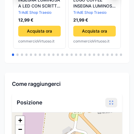
A LED CON SCRITTA
INSEGNA LUMINOSA
A 
PIZZA PER PIZZERIA
PER BAR
PI
TrAdE Shop Traesio
TrAdE Shop Traesio
TrA
RISTORANTE BAR
RISTORANTE
RI
12,99 €
21,99 €
12
VETRINA
PIZZERIA A LED
50
SCRITTA CAFFè
Acquista ora
Acquista ora
commercioVirtuoso.it
commercioVirtuoso.it
com
Come raggiungerci
Posizione
+
−