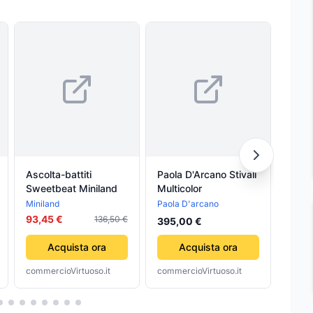
Ascolta-battiti
Paola D'Arcano Stivali
Paol
Sweetbeat Miniland
Multicolor
Sanda
Miniland
Paola D'arcano
Paola
93,45 €
136,50 €
395,00 €
313,
Acquista ora
Acquista ora
commercioVirtuoso.it
commercioVirtuoso.it
comme