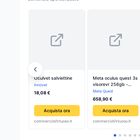
Oculvet salviettine
Meta oculus quest 3s
visorevr 256gb -
Innovet
0815820025313
Meta Quest
18,08 €
658,90 €
Acquista ora
Acquista ora
commercioVirtuoso.it
commercioVirtuoso.it