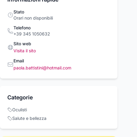
Stato
Orari non disponibili
Telefono
+39 345 1050632
Sito web
Visita il sito
Email
paola.battistini@hotmail.com
a D'Arcano
Paola D'Arcano
Paola D'Arcano
li Fucsia
Scarpe basse Fucsia
Scarpe basse V
 D'arcano
Paola D'arcano
Paola D'arcano
00 €
Categorie
323,00 €
292,00 €
Acquista ora
Acquista ora
Acquista o
Oculisti
Salute e bellezza
rcioVirtuoso.it
commercioVirtuoso.it
commercioVirtuoso