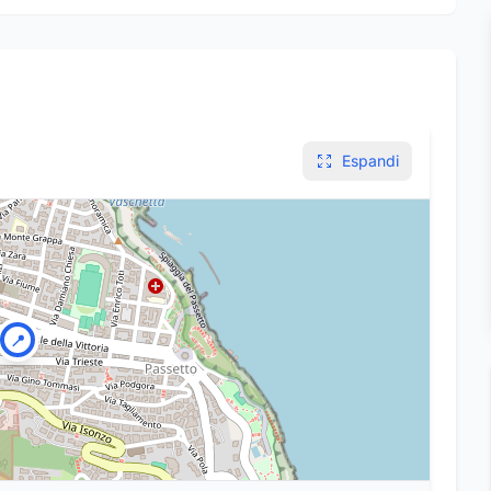
Espandi
📍