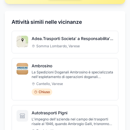
Attività simili nelle vicinanze
Adea.Trasporti Societa' a Responsabilita' Limitata Semplificata
Somma Lombardo
,
Varese
Ambrosino
La Spedizioni Doganali Ambrosino è specializzata
nell'espletamento di operazioni doganali
d'importazione ed esportazione, transiti
Cantello
,
Varese
internazionali e sdoganamenti. Grazie al
personale qualificato garantisce puntualità e
Chiuso
qualità nei servizi erogati. Numerose aziende e
società rinomate si avvalgono delle prestazioni
della Ambrosino che, inoltre, collabora con
importanti corrispondenti nazionali e
Autotrasporti Pigni
internazionali.
L'impegno dell'azienda nel campo dei trasporti
risale al 1946, quando Ambrogio Galli, trisnonno
degli attuali dirigenti, fonda la prima ditta