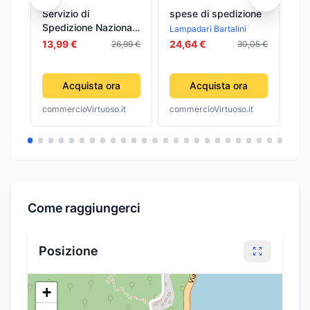
Servizio di
spese di spedizione
In
Spedizione Nazionale
mo
Lampadari Bartalini
Consegna Veloce in
In
Pan
13,99 €
24,64 €
26,99 €
30,05 €
Tutta Italia Corriere
ES
16
GLS_it
far
Acquista ora
Acquista ora
commercioVirtuoso.it
commercioVirtuoso.it
com
Come raggiungerci
Posizione
+