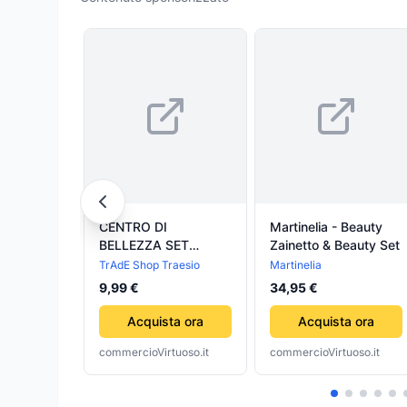
CENTRO DI
Martinelia - Beauty
BELLEZZA SET
Zainetto & Beauty Set
BEAUTY CON
TrAdE Shop Traesio
Martinelia
ACCESSORI
9,99 €
34,95 €
GIOCATTOLO GIOCO
BAMBINA
Acquista ora
Acquista ora
commercioVirtuoso.it
commercioVirtuoso.it