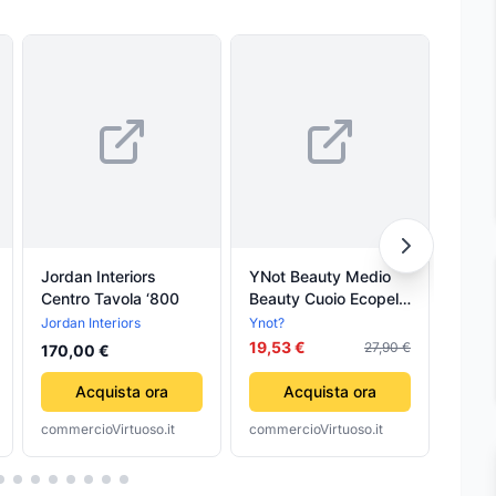
Jordan Interiors
YNot Beauty Medio
YNot
Centro Tavola ‘800
Beauty Cuoio Ecopelle
Beau
Pelle Chiusura Zip
Pelle
Jordan Interiors
Ynot?
Ynot?
Foderato
Cuoi
19,53 €
19,5
27,90 €
170,00 €
Acquista ora
Acquista ora
commercioVirtuoso.it
commercioVirtuoso.it
comme