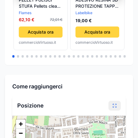
STUFA Pellets clean-
PROTEZIONE TAPPO
Fr
8 confezione -
SERBATOIO
mo
Flames
Labelbike
32
FLAMES
compatibile per
QJ
62,10 €
72,01 €
19,00 €
MOTO CAGIVA MITO
20
Acquista ora
Acquista ora
commercioVirtuoso.it
commercioVirtuoso.it
com
Come raggiungerci
Posizione
+
−