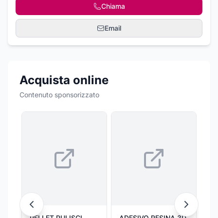
Chiama
Email
Acquista online
Contenuto sponsorizzato
PELLET PULISCI
ADESIVO RESINA 3D
Ad