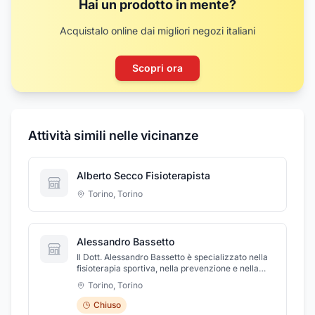
Hai un prodotto in mente?
Acquistalo online dai migliori negozi italiani
Scopri ora
Attività simili nelle vicinanze
Alberto Secco Fisioterapista
Torino
,
Torino
Alessandro Bassetto
Il Dott. Alessandro Bassetto è specializzato nella
fisioterapia sportiva, nella prevenzione e nella
riabilitazione motoria per problematiche
Torino
,
Torino
muscolo-scheletriche, sportive e neurologiche.
Con un'esperienza consolidata nel seguire
Chiuso
squadre di pallavolo, rugby e basket, offre