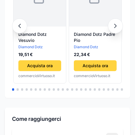
Diamond Dotz
Diamond Dotz Padre
Di
Vesuvio
Pio
Ar
Diamond Dotz
Diamond Dotz
Di
19,51 €
22,34 €
6,1
Acquista ora
Acquista ora
commercioVirtuoso.it
commercioVirtuoso.it
com
Come raggiungerci