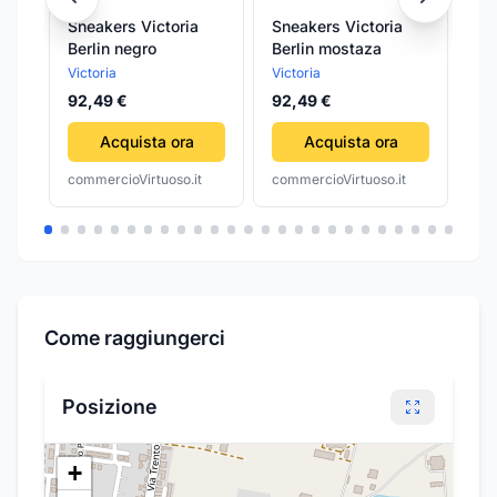
Sneakers Victoria
Sneakers Victoria
Sn
Berlin negro
Berlin mostaza
Be
Victoria
Victoria
Vic
92,49 €
92,49 €
92
Acquista ora
Acquista ora
commercioVirtuoso.it
commercioVirtuoso.it
com
Come raggiungerci
Posizione
+