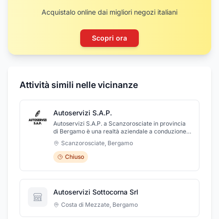
Acquistalo online dai migliori negozi italiani
Scopri ora
Attività simili nelle vicinanze
Autoservizi S.A.P.
Autoservizi S.A.P. a Scanzorosciate in provincia
di Bergamo è una realtà aziendale a conduzione
famigliare che, da oltre trent'anni lavora nel
Scanzorosciate
,
Bergamo
settore del trasporto di persone . L'azienda
dispone di circa 10 mezzi di trasporto,
Chiuso
dall'autovettura per cerimonia all'autobus doppio
da 80 posti, al minibus e alle autovetture delle
migliori case costruttrici. Autoservizi S.A.P. è in
grado di offrirvi il massimo del confort e della
Autoservizi Sottocorna Srl
sicurezza, per quanto riguarda il trasporto su
gomma anche per persone diversamente abili.
Costa di Mezzate
,
Bergamo
Grazie al nostro moderno parco macchine
possiamo soddisfare tutte le vostre esigenze sia