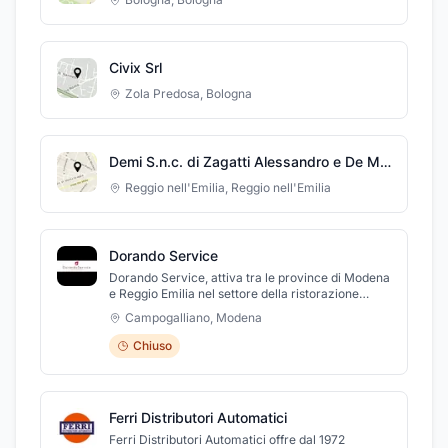
Civix Srl
Zola Predosa
,
Bologna
Demi S.n.c. di Zagatti Alessandro e De Marchi Egle
Reggio nell'Emilia
,
Reggio nell'Emilia
Dorando Service
Dorando Service, attiva tra le province di Modena
e Reggio Emilia nel settore della ristorazione
automatica, fornisce distributori di snack e
Campogalliano
,
Modena
bevande calde/fredde, macchine per il caffè in
capsule ed erogatori di acqua potabile delle
Chiuso
migliori marche in commercio quali: Necta (Evoca
Group), Fas, Lavazza Firma e Caffitaly. Con
professionalità ed impegno e grazie ad una
consolidata esperienza nel settore della
Ferri Distributori Automatici
distribuzione automatica, siamo in grado di
servire piccole e grandi aziende, privati, scuole,
Ferri Distributori Automatici offre dal 1972