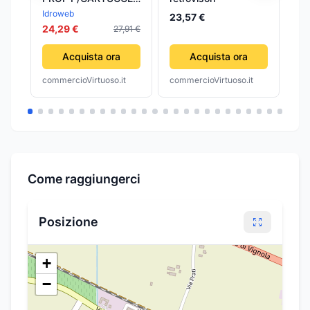
RESINA BICOM
cr
Idroweb
Cu
23,57 €
380ML- 1,0 pz
(c
24,29 €
27,91 €
17
Acquista ora
Acquista ora
commercioVirtuoso.it
commercioVirtuoso.it
com
Come raggiungerci
Posizione
+
−