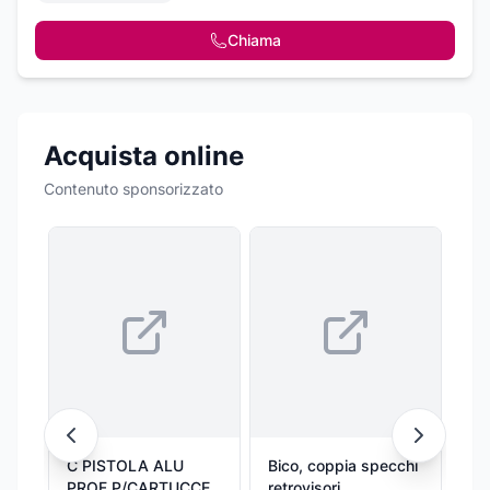
Chiama
Acquista online
Contenuto sponsorizzato
C PISTOLA ALU
Bico, coppia specchi
Cu
PROF P/CARTUCCE
retrovisori
mi