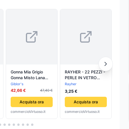
Gonna Mia Grigio
RAYHER - 22 PEZZI -
Comp
Gonna Misto Lana
PERLE IN VETRO
Coor
Completo Reception
CHICCO DI RISO
Grigi
Giblor's
Rayher
Kyly
Elasticizzata
3X11MM - COLORE
Magl
42,66 €
47,40 €
3,25 €
da 3
GRIGIO ANTRACITE
lungh
Stamp
Acquista ora
Acquista ora
Felpa
commercioVirtuoso.it
commercioVirtuoso.it
comme
Scuro