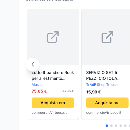
Lotto 9 bandiere Rock
SERVIZIO SET 5
per allestimento
PEZZI CIOTOLA
cameretta / pub /
VETRO 22 CM + 4
Musica
TrAdE Shop Traesio
birreria / festa
BICCHIERI BIRRA PUB
75,05 €
98,05 €
15,99 €
APERITIVO BAR
Acquista ora
Acquista ora
commercioVirtuoso.it
commercioVirtuoso.it