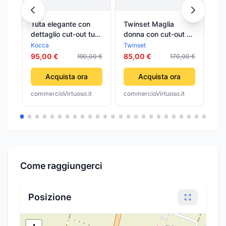
Tuta elegante con
Twinset Maglia
LA
dettaglio cut-out tuta
donna con cut-out e
BE
desiderio
incrocio
PO
Kocca
Twinset
Beg
IL
95,00 €
85,00 €
27
190,00 €
170,00 €
BL
BE
Acquista ora
Acquista ora
commercioVirtuoso.it
commercioVirtuoso.it
com
Come raggiungerci
Posizione