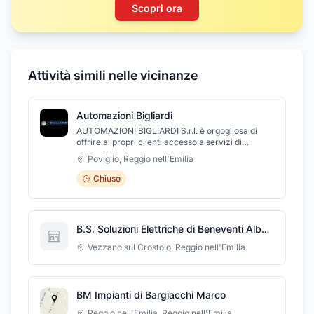
Scopri ora
Attività simili nelle vicinanze
Automazioni Bigliardi
AUTOMAZIONI BIGLIARDI S.r.l. è orgogliosa di
offrire ai propri clienti accesso a servizi di
impiantistica elettrica industriale e civile come
Poviglio
,
Reggio nell'Emilia
installazione e manutenzione di elevate qualità.
Abbiamo un personale qualificato pronto a fornire
Chiuso
un servizio clienti eccellente in qualsiasi
momento, dando sicurezza e stabilità al momento
dell’interazione con le nostre strutture aziendali.
B.S. Soluzioni Elettriche di Beneventi Alberto
Vezzano sul Crostolo
,
Reggio nell'Emilia
BM Impianti di Bargiacchi Marco
Reggio nell'Emilia
,
Reggio nell'Emilia